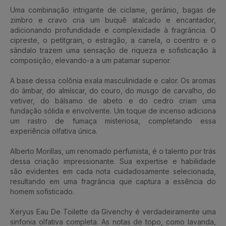
Uma combinação intrigante de ciclame, gerânio, bagas de
zimbro e cravo cria um buquê atalcado e encantador,
adicionando profundidade e complexidade à fragrância. O
cipreste, o petitgrain, o estragão, a canela, o coentro e o
sândalo trazem uma sensação de riqueza e sofisticação à
composição, elevando-a a um patamar superior.
A base dessa colônia exala masculinidade e calor. Os aromas
do âmbar, do almíscar, do couro, do musgo de carvalho, do
vetiver, do bálsamo de abeto e do cedro criam uma
fundação sólida e envolvente. Um toque de incenso adiciona
um rastro de fumaça misteriosa, completando essa
experiência olfativa única.
Alberto Morillas, um renomado perfumista, é o talento por trás
dessa criação impressionante. Sua expertise e habilidade
são evidentes em cada nota cuidadosamente selecionada,
resultando em uma fragrância que captura a essência do
homem sofisticado.
Xeryus Eau De Toilette da Givenchy é verdadeiramente uma
sinfonia olfativa completa. As notas de topo, como lavanda,