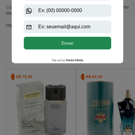
Conheça também Givenchy Pour Homme Eau De Toilette
Masculino
https://www.aazperfumes.com.br/Givenchy
Que viu, viu também
-R$ 75,95
-R$ 62,50