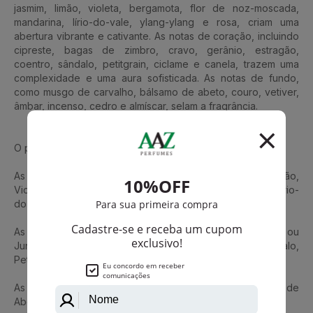
jasmim, limão, violeta, bergamota, flor de noz-moscada,
mandarina, lírio-do-vale, ylang-ylang e rosa, criam uma
abertura vibrante e cativante. As notas de coração, incluindo
cipreste, bagas de zimbro, cravo, gerânio, estragão,
coentro, sândalo, petitgrain, ciclame e canela, trazem uma
complexidade e uma aura sofisticada. As notas de fundo,
como musgo de carvalho, bálsamo de abeto, couro, vetiver,
âmbar, incenso, cedro e almíscar, selam a fragrância.
O perfumista que assina esta fragrância é Alberto Morillas.
As notas de topo são: Lavanda, Jasmim, Notas Verdes, Limão,
Violeta, Bergamota, Flor de Noz-Moscada, Mandarina, Lírio-
do-Vale, Ylang Ylang e Rosa.
As notas de coração são: Cipreste, Bagas de Zimbro ou
Junípero, Cravo, Gerânio, Estragão, Coentro, Sândalo,
Petitgrain, Cyclamen e Canela.
As notas de fundo são: Musgo de Carvalho, Bálsamo de
Abeto, Couro, Vetiver, Âmbar, Incenso, Cedro e Almíscar.