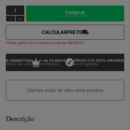
Comprar
COM FRETE GRÁTIS
-
+
CALCULAR
FRETE
*Frete grátis em compras acima de R$149,00
GA GARANTIDA
+ de 24 ANOS
PRODUTOS 100% ORIGINAIS
dinheiro de volta
de tradição
e com garantia
Clientes estão de olho neste produto
Descrição