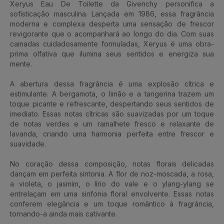
Xeryus Eau De Toilette da Givenchy personifica a
sofisticação masculina. Lançada em 1986, essa fragrância
moderna e complexa desperta uma sensação de frescor
revigorante que o acompanhará ao longo do dia. Com suas
camadas cuidadosamente formuladas, Xeryus é uma obra-
prima olfativa que ilumina seus sentidos e energiza sua
mente.
A abertura dessa fragrância é uma explosão cítrica e
estimulante. A bergamota, o limão e a tangerina trazem um
toque picante e refrescante, despertando seus sentidos de
imediato. Essas notas cítricas são suavizadas por um toque
de notas verdes e um ramalhete fresco e relaxante de
lavanda, criando uma harmonia perfeita entre frescor e
suavidade.
No coração dessa composição, notas florais delicadas
dançam em perfeita sintonia. A flor de noz-moscada, a rosa,
a violeta, o jasmim, o lírio do vale e o ylang-ylang se
entrelaçam em uma sinfonia floral envolvente. Essas notas
conferem elegância e um toque romântico à fragrância,
tornando-a ainda mais cativante.