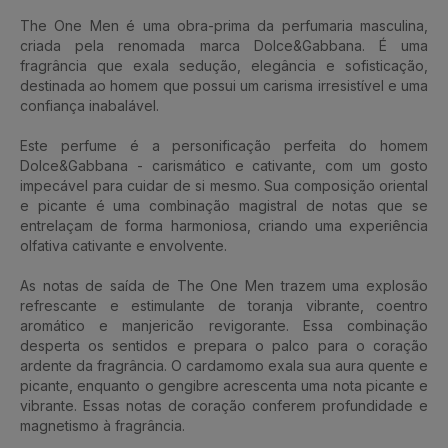
The One Men é uma obra-prima da perfumaria masculina,
criada pela renomada marca Dolce&Gabbana. É uma
fragrância que exala sedução, elegância e sofisticação,
destinada ao homem que possui um carisma irresistível e uma
confiança inabalável.
Este perfume é a personificação perfeita do homem
Dolce&Gabbana - carismático e cativante, com um gosto
impecável para cuidar de si mesmo. Sua composição oriental
e picante é uma combinação magistral de notas que se
entrelaçam de forma harmoniosa, criando uma experiência
olfativa cativante e envolvente.
As notas de saída de The One Men trazem uma explosão
refrescante e estimulante de toranja vibrante, coentro
aromático e manjericão revigorante. Essa combinação
desperta os sentidos e prepara o palco para o coração
ardente da fragrância. O cardamomo exala sua aura quente e
picante, enquanto o gengibre acrescenta uma nota picante e
vibrante. Essas notas de coração conferem profundidade e
magnetismo à fragrância.