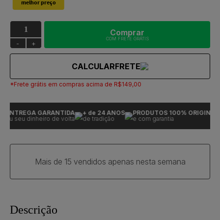
Comprar
COM FRETE GRÁTIS
-
+
CALCULAR
FRETE
*Frete grátis em compras acima de R$149,00
ENTREGA GARANTIDA
+ de 24 ANOS
PRODUTOS 100% ORIGINAIS
ou seu dinheiro de volta
de tradição
e com garantia
Mais de 15 vendidos apenas nesta semana
Descrição