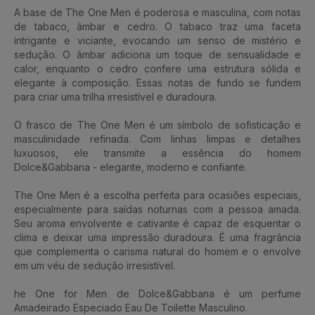
A base de The One Men é poderosa e masculina, com notas
de tabaco, âmbar e cedro. O tabaco traz uma faceta
intrigante e viciante, evocando um senso de mistério e
sedução. O âmbar adiciona um toque de sensualidade e
calor, enquanto o cedro confere uma estrutura sólida e
elegante à composição. Essas notas de fundo se fundem
para criar uma trilha irresistível e duradoura.
O frasco de The One Men é um símbolo de sofisticação e
masculinidade refinada. Com linhas limpas e detalhes
luxuosos, ele transmite a essência do homem
Dolce&Gabbana - elegante, moderno e confiante.
The One Men é a escolha perfeita para ocasiões especiais,
especialmente para saídas noturnas com a pessoa amada.
Seu aroma envolvente e cativante é capaz de esquentar o
clima e deixar uma impressão duradoura. É uma fragrância
que complementa o carisma natural do homem e o envolve
em um véu de sedução irresistível.
he One for Men de Dolce&Gabbana é um perfume
Amadeirado Especiado Eau De Toilette Masculino.