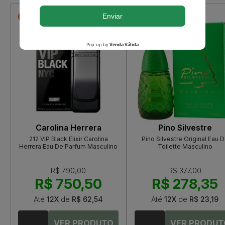
-R$ 39,50
-R$ 98,65
Carolina Herrera
Pino Silvestre
212 VIP Black Elixir Carolina
Pino Silvestre Original Eau 
Herrera Eau De Parfum Masculino
Toilette Masculino
R$ 790,00
R$ 377,00
R$ 750,50
R$ 278,35
Até
12X
de
R$ 62,54
Até
12X
de
R$ 23,19