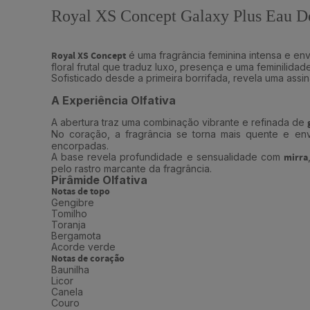
Royal XS Concept Galaxy Plus Eau D
Royal XS Concept
é uma fragrância feminina intensa e e
floral frutal que traduz luxo, presença e uma feminilidad
Sofisticado desde a primeira borrifada, revela uma assin
A Experiência Olfativa
A abertura traz uma combinação vibrante e refinada de
No coração, a fragrância se torna mais quente e e
encorpadas.
A base revela profundidade e sensualidade com
mirra
pelo rastro marcante da fragrância.
Pirâmide Olfativa
Notas de topo
Gengibre
Tomilho
Toranja
Bergamota
Acorde verde
Notas de coração
Baunilha
Licor
Canela
Couro