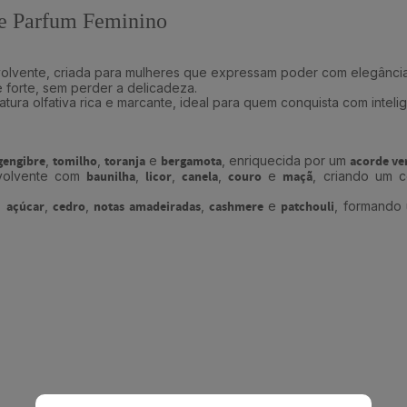
e Parfum Feminino
nvolvente, criada para mulheres que expressam poder com elegânci
e forte, sem perder a delicadeza.
atura olfativa rica e marcante, ideal para quem conquista com intel
gengibre
,
tomilho
,
toranja
e
bergamota
, enriquecida por um
acorde ve
nvolvente com
baunilha
,
licor
,
canela
,
couro
e
maçã
, criando um c
,
açúcar
,
cedro
,
notas amadeiradas
,
cashmere
e
patchouli
, formando