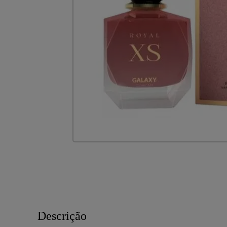
PROD
e com
Descrição