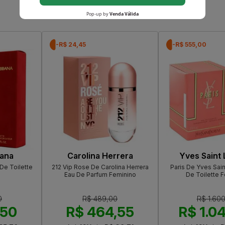
Que viu, viu também
-R$ 24,45
-R$ 555,00
ana
Carolina Herrera
Yves Saint 
De Toilette
212 Vip Rose De Carolina Herrera
Paris De Yves Sain
Eau De Parfum Feminino
De Toilette 
0
R$ 489,00
R$ 1.60
,50
R$ 464,55
R$ 1.0