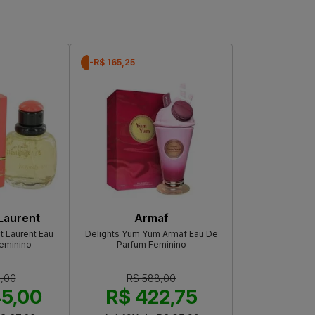
-R$ 165,25
Laurent
Armaf
t Laurent Eau
Delights Yum Yum Armaf Eau De
Feminino
Parfum Feminino
0,00
R$ 588,00
45,00
R$ 422,75