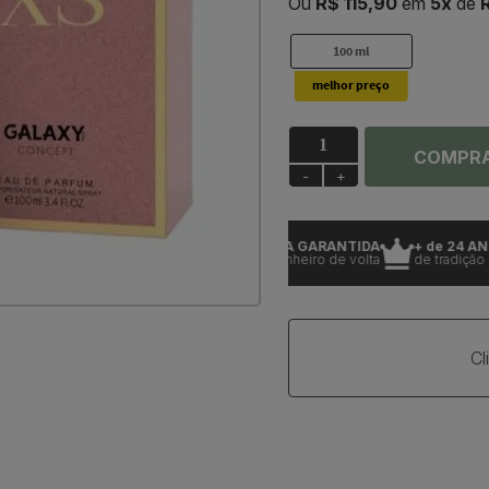
Ou
R$ 115,90
em
5x
de
R
100 ml
COMPR
-
+
UTOS 100% ORIGINAIS
ENTREGA GARANTIDA
+ de 24 ANOS
 garantia
ou seu dinheiro de volta
de tradição
Cl