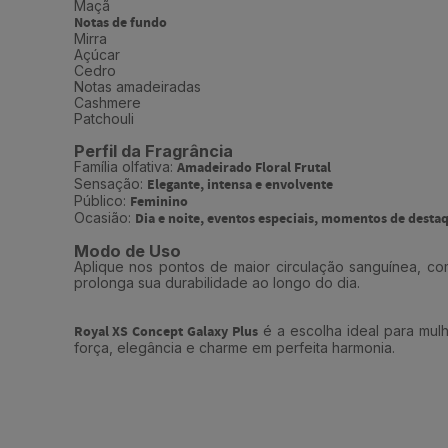
Maçã
Notas de fundo
Mirra
Açúcar
Cedro
Notas amadeiradas
Cashmere
Patchouli
Perfil da Fragrância
Família olfativa:
Amadeirado Floral Frutal
Sensação:
Elegante, intensa e envolvente
Público:
Feminino
Ocasião:
Dia e noite, eventos especiais, momentos de desta
Modo de Uso
Aplique nos pontos de maior circulação sanguínea, co
prolonga sua durabilidade ao longo do dia.
Royal XS Concept Galaxy Plus
é a escolha ideal para mu
força, elegância e charme em perfeita harmonia.