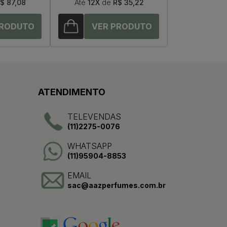
$ 87,08
Até
12X
de
R$ 35,22
ATENDIMENTO
TELEVENDAS
(11)2275-0076
WHATSAPP
(11)95904-8853
EMAIL
sac@aazperfumes.com.br