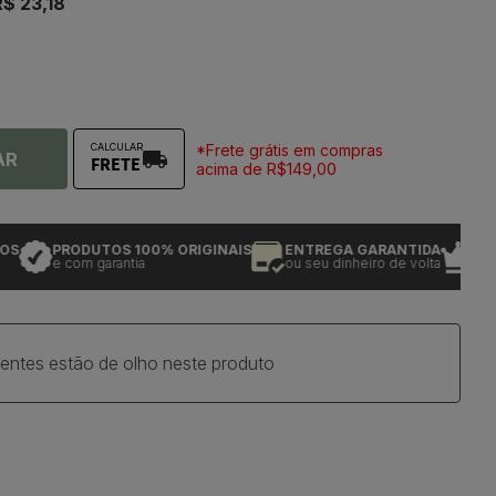
$ 23,18
*Frete grátis em compras
CALCULAR
AR
FRETE
acima de R$149,00
PRODUTOS 100% ORIGINAIS
ENTREGA GARANTIDA
+ de 2
e com garantia
ou seu dinheiro de volta
de tradi
ientes estão de olho neste produto