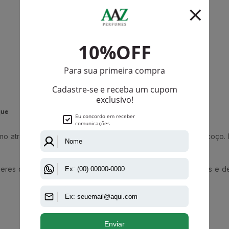
que
mo atrás das orelhas, dobras dos cotovelos e base do pescoço. E
lheres que sabem quem são, conduzem suas próprias histórias e