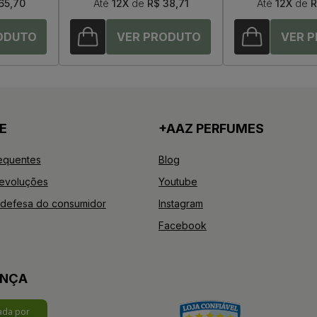
65,70
Até
12X
de
R$ 38,71
Até
12X
de
R
E
+AAZ PERFUMES
equentes
Blog
Devoluções
Youtube
defesa do consumidor
Instagram
Facebook
ANÇA
cada por