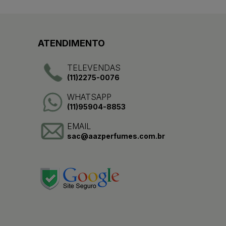
ATENDIMENTO
TELEVENDAS
(11)2275-0076
WHATSAPP
(11)95904-8853
EMAIL
sac@aazperfumes.com.br