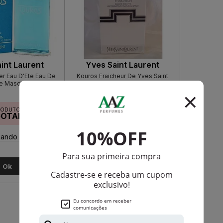
int Laurent
Yves Saint Laurent
r Eau D'Ete Eau De
Kouros Fraicheur De Yves Saint
te Masculino
Laurent Masculino Eau De Toilette
RODUTO
PRODUTO
GOTADO
ESGOTADO
ando disponível:
Avise-me quando disponível:
Ok
Ok