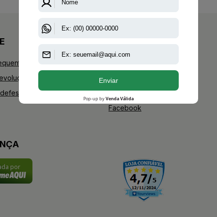
E
+AAZ PERFUMES
equentes
Blog
Devoluções
Youtube
defesa do consumidor
Instagram
Facebook
ANÇA
cada por