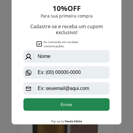
Masculino
PRODUTO
ESGOTADO
Avise-me quando disponível:
Ok