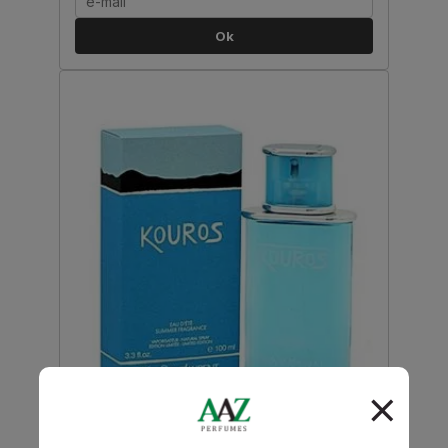
Ok
Yves Saint Laurent
Kouros Summer Eau D'Ete Eau De Toilette