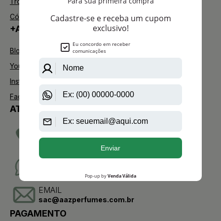
Trocas e Devoluções
Código de defesa do consumidor
+AAZ PERFUMES
Blog
Youtube
Instagram
Facebook
ATENDIMENTO
TELEVENDAS
(11)2275-0076
WHATSAPP
(11)95904-8853
EMAIL
sac@aazperfumes.com.br
PAGAMENTO