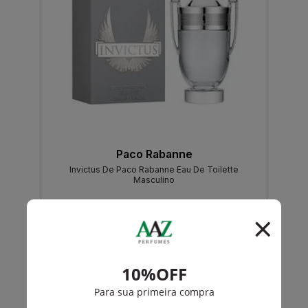
Paco Rabanne
Invictus De Paco Rabanne Eau De Toilette
Masculino
R$ 719,00
R$ 683,05
Até
12X
de
R$ 56,92