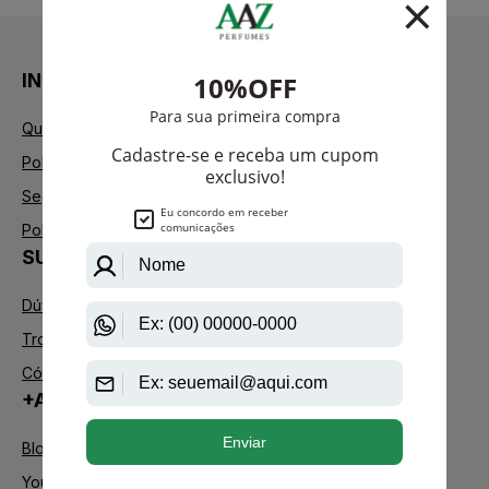
INSTITUCIONAL
Quem Somos
Política de Privacidade
Segurança
Política de Troca
SUPORTE
Dúvidas Frequentes
Trocas e Devoluções
Código de defesa do consumidor
+AAZ PERFUMES
Blog
Youtube