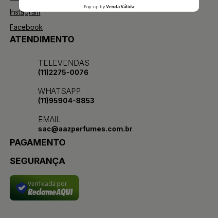
Instagram
Facebook
ATENDIMENTO
TELEVENDAS
(11)2275-0076
WHATSAPP
(11)95904-8853
EMAIL
sac@aazperfumes.com.br
PAGAMENTO
SEGURANÇA
Verificada por