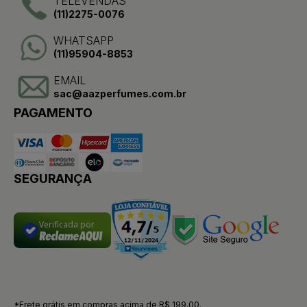
TELEVENDAS
(11)2275-0076
WHATSAPP
(11)95904-8853
EMAIL
sac@aazperfumes.com.br
PAGAMENTO
SEGURANÇA
Verificada por
*Frete grátis em compras acima de R$ 199,00.