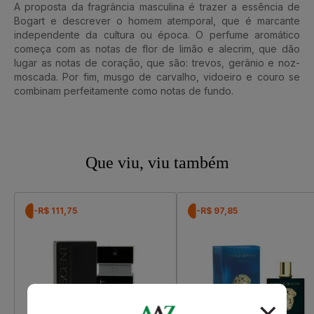
A proposta da fragrância masculina é trazer a essência de
Bogart e descrever o homem atemporal, que é marcante
independente da cultura ou época. O perfume aromático
começa com as notas de flor de limão e alecrim, que dão
lugar as notas de coração, que são: trevos, gerânio e noz-
moscada. Por fim, musgo de carvalho, vidoeiro e couro se
combinam perfeitamente como notas de fundo.
Que viu, viu também
-R$ 111,75
-R$ 97,85