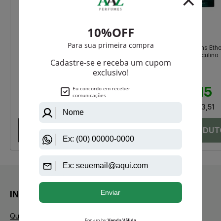
Jacques Bogart
amaran
Silver Scent Intense De Jacques
Amaran Kings & Queens Eth
Bogart Eau De Toilette Masculino
Eau De Parfum Masculino
R$ 430,00
R$ 380,00
R$ 318,25
R$ 282,15
Até
12X
de
R$ 26,52
Até
12X
de
R$ 23,51
INSTITUCIONAL
Quem Somos