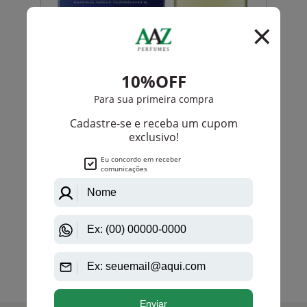
Burberry
Burberry Weekend Eau De Toilette Masculino
PRODUTO
ESGOTADO
Avise-me quando disponível:
Ok
anterior
próximo
1