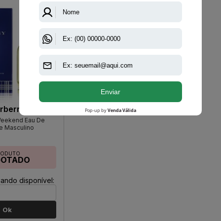
rberry
Weekend Eau De
te Masculino
RODUTO
GOTADO
ando disponível:
Ok