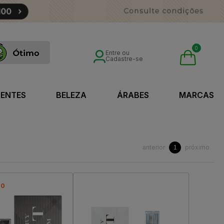
0
Entre ou
Cadastre-se
SENTES
BELEZA
ÁRABES
MARCAS
anterior
próximo
1
00