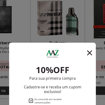
rberry
Burberry
t Rhythm Masculino
Burberry The Beat Eau De Toilette
Burberry 
s Eau de Toilette
Masculino
RODUTO
PRODUTO
GOTADO
ESGOTADO
E
ando disponível:
Avise-me quando disponível:
Avise-me 
Ok
Ok