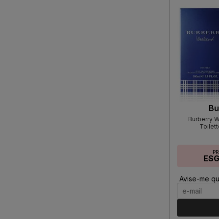
Bu
Burberry 
Toilet
P
ES
Avise-me qu