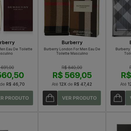
rberry
Burberry
Men Eau De Toilette
Burberry London For Men Eau De
Burberry
sculino
Toilette Masculino
Toil
 691,00
R$ 840,00
560,50
R$ 569,05
R$
de
R$ 46,70
Até
12X
de
R$ 47,42
Até
1