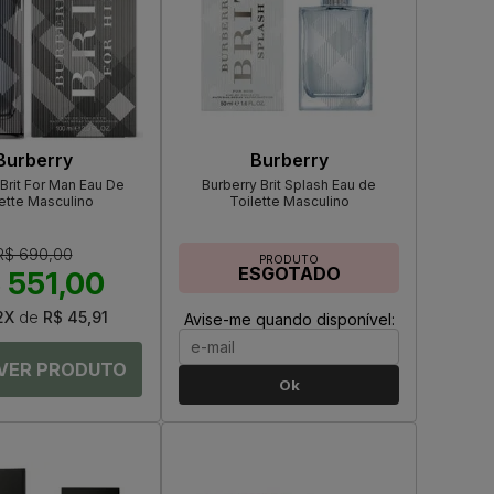
Burberry
Burberry
 Brit For Man Eau De
Burberry Brit Splash Eau de
ette Masculino
Toilette Masculino
R$ 690,00
PRODUTO
ESGOTADO
 551,00
2X
de
R$ 45,91
Avise-me quando disponível:
Ok