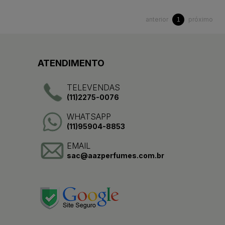
anterior
próximo
1
ATENDIMENTO
TELEVENDAS
(11)2275-0076
WHATSAPP
(11)95904-8853
EMAIL
sac@aazperfumes.com.br