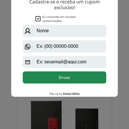
Burberry
Burberry The Beat Eau De Toilette Masculino
PRODUTO
ESGOTADO
Avise-me quando disponível:
Ok