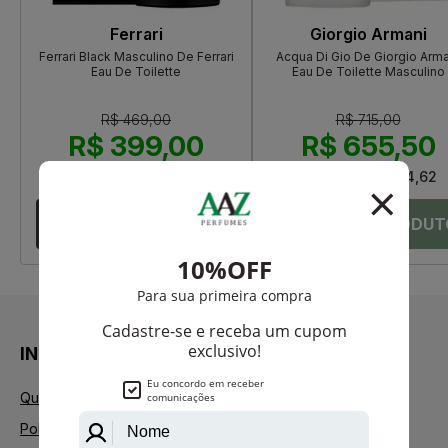
Ferrari
Giorgio Armani
Ferrari Black Masculino De Ferrari
Acqua Di Gio De Giorgio Arma
Eau De Toilette
Eau De Toilette Masculino
R$ 469,00
R$ 715,00
R$ 399,00
R$ 655,50
Até
12X
de
R$ 33,25
Até
12X
de
R$ 54,62
INSTITUCIONAL
Quem Somos
Política de Privacidade