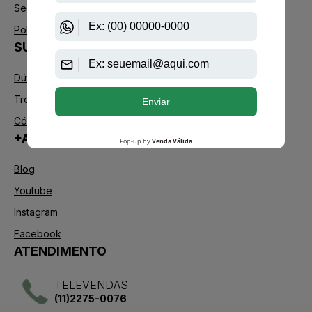
Segurança
Política de Troca
SUPORTE
Dúvidas Frequentes
Trocas e Devoluções
Código de defesa do consumidor
+AAZ PERFUMES
Blog
Youtube
Instagram
Facebook
ATENDIMENTO
TELEVENDAS
(11)2275-0076