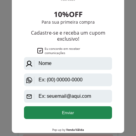
Benetton
United Dreams Desodorante Aim High Benetton
Masculino
PRODUTO
ESGOTADO
Avise-me quando disponível:
Ok
Benetton
Kit United Dreams Be Strong by Benetton Eau de
Toilette Masculino