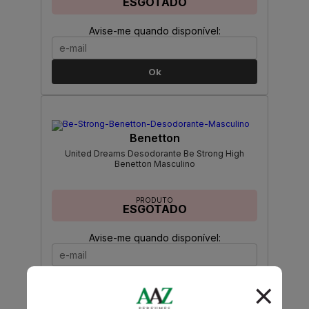
ESGOTADO
Avise-me quando disponível:
Ok
Benetton
United Dreams Desodorante Be Strong High
Benetton Masculino
PRODUTO
ESGOTADO
Avise-me quando disponível:
Ok