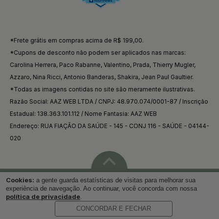
*Frete grátis em compras acima de R$ 199,00.
*Cupons de desconto não podem ser aplicados nas marcas:
Carolina Herrera, Paco Rabanne, Valentino, Prada, Thierry Mugler,
Azzaro, Nina Ricci, Antonio Banderas, Shakira, Jean Paul Gaultier.
*Todas as imagens contidas no site são meramente ilustrativas.
Razão Social: AAZ WEB LTDA / CNPJ: 48.970.074/0001-87 / Inscrição
Estadual: 138.363.101.112 / Nome Fantasia: AAZ WEB
Endereço: RUA FIAÇÃO DA SAÚDE - 145 - CONJ 116 - SAÚDE - 04144-
020
Cookies:
a gente guarda estatísticas de visitas para melhorar sua
Voltar ao topo
experiência de navegação. Ao continuar, você concorda com nossa
política de privacidade
.
CONCORDAR E FECHAR
Desenvolvido por