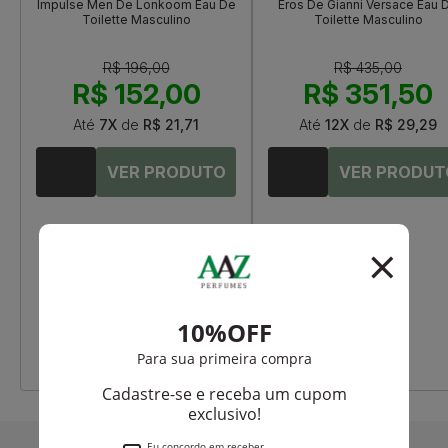
Impulse Men De Lonkoom Eau De
Eros De Gianni Versace Eau 
Toilette Masculino
Toilette Masculino
R$ 196,00
R$ 435,00
R$ 152,00
R$ 351,50
Até
7X
de
R$ 21,71
Até
12X
de
R$ 29,29