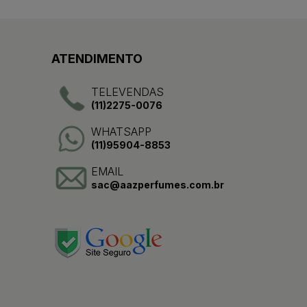
ATENDIMENTO
TELEVENDAS
(11)2275-0076
WHATSAPP
(11)95904-8853
EMAIL
sac@aazperfumes.com.br