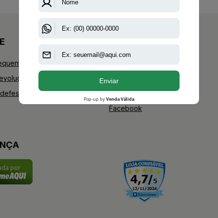
E
+AAZ PERFUMES
equentes
Blog
Devoluções
Youtube
defesa do consumidor
Instagram
Facebook
ANÇA
cada por