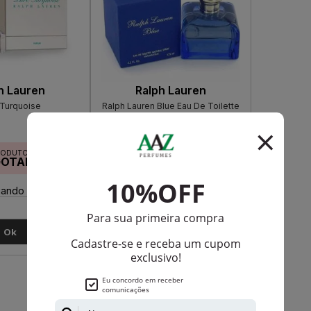
h Lauren
Ralph Lauren
 Turquoise
Ralph Lauren Blue Eau De Toilette
Feminino
RODUTO
PRODUTO
GOTADO
ESGOTADO
ando disponível:
Avise-me quando disponível:
Ok
Ok