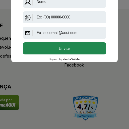
E
+AAZ PERFUMES
equentes
Blog
Devoluções
Youtube
defesa do consumidor
Instagram
Facebook
ANÇA
cada por