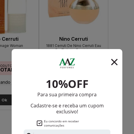
 Cerruti
Nino Cerruti
 Image Woman
1881 Cerruti De Nino Cerruti Eau
De Toilette Feminino
RODUTO
PRODUTO
GOTADO
ESGOTADO
ando disponível:
Avise-me quando disponível:
Ok
Ok