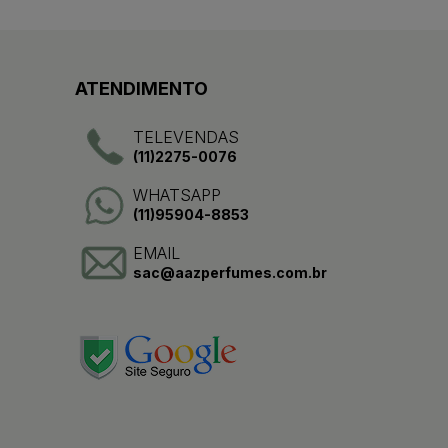
ATENDIMENTO
TELEVENDAS
(11)2275-0076
WHATSAPP
(11)95904-8853
EMAIL
sac@aazperfumes.com.br