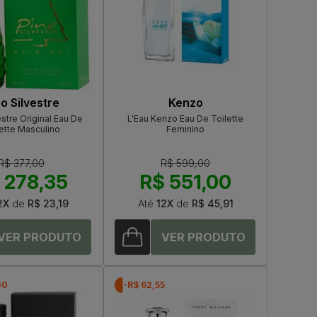
o Silvestre
Kenzo
estre Original Eau De
L'Eau Kenzo Eau De Toilette
ette Masculino
Feminino
R$ 377,00
R$ 599,00
 278,35
R$ 551,00
2X
de
R$ 23,19
Até
12X
de
R$ 45,91
00
-R$ 62,55