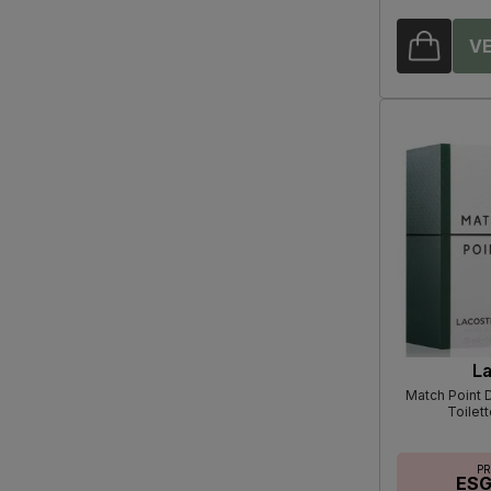
L
Match Point 
Toilet
P
ES