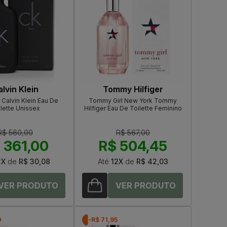
lvin Klein
Tommy Hilfiger
Calvin Klein Eau De
Tommy Girl New York Tommy
lette Unissex
Hilfiger Eau De Toilette Feminino
R$ 560,00
R$ 567,00
 361,00
R$ 504,45
2X
de
R$ 30,08
Até
12X
de
R$ 42,03
0
-R$ 71,95