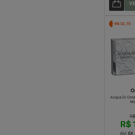
-R$ 32,75
O
Acqua Di Omer
Ma
R$
R$ 
Até
6X