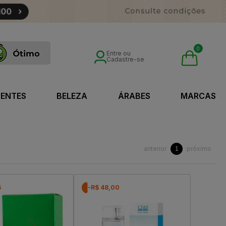
0
Entre ou
Cadastre-se
SENTES
BELEZA
ÁRABES
MARCAS
anterior
próximo
1
5
-R$ 48,00