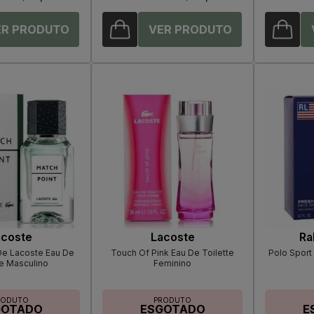
acoste
Lacoste
Ra
De Lacoste Eau De
Touch Of Pink Eau De Toilette
Polo Sport
te Masculino
Feminino
RODUTO
PRODUTO
GOTADO
ESGOTADO
E