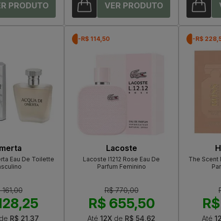
-R$ 114,50
-R$ 228,
merta
Lacoste
H
ta Eau De Toilette
Lacoste l1212 Rose Eau De
The Scent
sculino
Parfum Feminino
Pa
 161,00
R$ 770,00
128,25
R$ 655,50
R$
de
R$ 21,37
Até
12X
de
R$ 54,62
Até
1