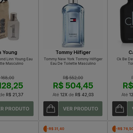
n Young
Tommy Hilfiger
Ca
nd Linn Young Eau
Tommy New York Tommy Hilfiger
Ck Be De 
tte Masculino
Eau De Toilette Masculino
Toi
 168,00
R$ 552,00
128,25
R$ 504,45
R$
de
R$ 21,37
Até
12X
de
R$ 42,03
Até
1
-R$ 31,40
-R$ 76,5