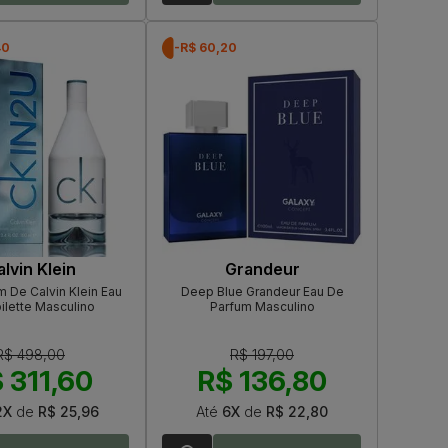
40
-R$ 60,20
lvin Klein
Grandeur
 De Calvin Klein Eau
Deep Blue Grandeur Eau De
ilette Masculino
Parfum Masculino
R$ 498,00
R$ 197,00
 311,60
R$ 136,80
2X
de
R$ 25,96
Até
6X
de
R$ 22,80