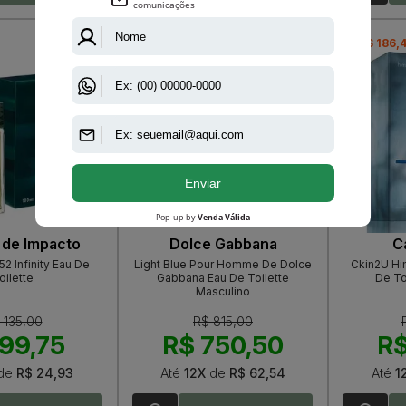
-R$ 64,50
-R$ 186,
 de Impacto
Dolce Gabbana
Ca
2 Infinity Eau De
Light Blue Pour Homme De Dolce
Ckin2U Him
oilette
Gabbana Eau De Toilette
De To
Masculino
 135,00
R$ 815,00
99,75
R$ 750,50
R$
de
R$ 24,93
Até
12X
de
R$ 62,54
Até
1