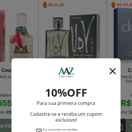
-R$ 25,95
-R$ 141,
y Couture
Ulric de Varens
Ca
And Juicy Couture
Udv For Men De Ulric De Varens
Ck Free De
Eau De Toilette Masculino
Toil
 830,00
R$ 158,00
655,50
R$ 132,05
R$
de
R$ 54,62
Até
6X
de
R$ 22,00
Até
1