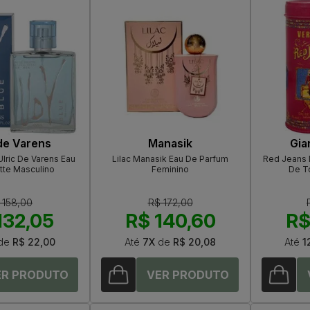
 de Varens
Manasik
Gia
lric De Varens Eau
Lilac Manasik Eau De Parfum
Red Jeans 
tte Masculino
Feminino
De To
 158,00
R$ 172,00
132,05
R$ 140,60
R$
de
R$ 22,00
Até
7X
de
R$ 20,08
Até
1