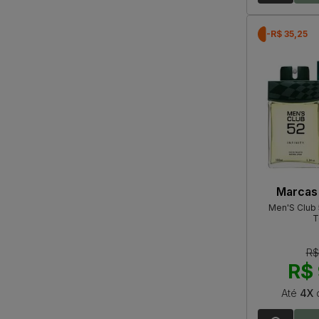
-R$ 35,25
Marcas
Men'S Club 5
T
R$
R$ 
Até
4X