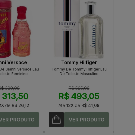
nni Versace
Tommy Hilfiger
De Gianni Versace Eau
Tommy De Tommy Hilfiger Eau
ilette Feminino
De Toilette Masculino
R$ 390,00
R$ 565,00
 313,50
R$ 493,05
2X
de
R$ 26,12
Até
12X
de
R$ 41,08