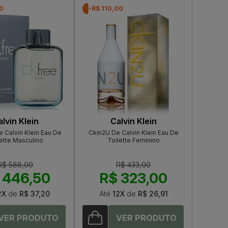
50
-R$ 110,00
lvin Klein
Calvin Klein
 Calvin Klein Eau De
Ckin2U De Calvin Klein Eau De
ette Masculino
Toilette Feminino
R$ 588,00
R$ 433,00
 446,50
R$ 323,00
2X
de
R$ 37,20
Até
12X
de
R$ 26,91