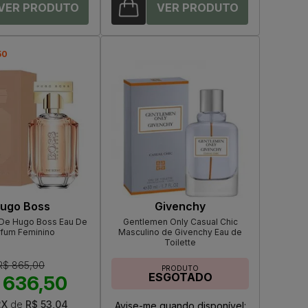
50
ugo Boss
Givenchy
 De Hugo Boss Eau De
Gentlemen Only Casual Chic
rfum Feminino
Masculino de Givenchy Eau de
Toilette
R$ 865,00
PRODUTO
ESGOTADO
 636,50
2X
de
R$ 53,04
Avise-me quando disponível: