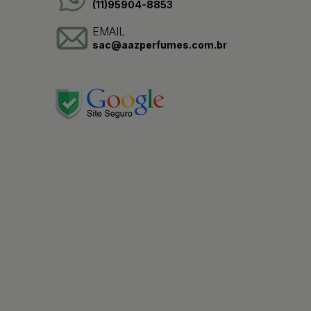
(11)95904-8853
EMAIL
sac@aazperfumes.com.br