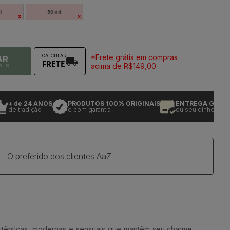
l
50 ml
*Frete grátis em compras
CALCULAR
AR
FRETE
acima de R$149,00
ÁTIS
 de 24 ANOS
PRODUTOS 100% ORIGINAIS
ENTREGA GARANTID
e tradição
e com garantia
ou seu dinheiro de vol
O preferido dos clientes AaZ
utênticas, modernas e sensuais que mantêm seu charme