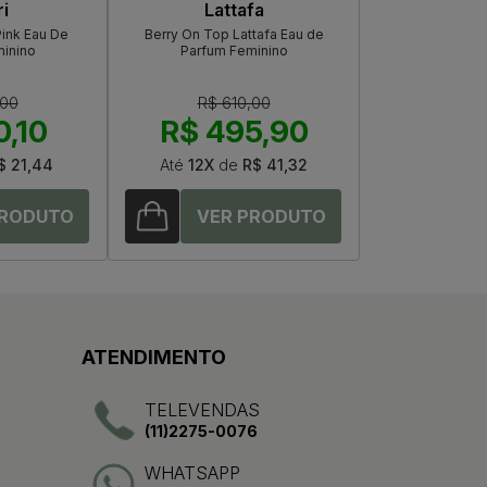
i
Lattafa
ink Eau De
Berry On Top Lattafa Eau de
inino
Parfum Feminino
,00
R$ 610,00
0,10
R$ 495,90
$ 21,44
Até
12X
de
R$ 41,32
ATENDIMENTO
TELEVENDAS
(11)2275-0076
WHATSAPP