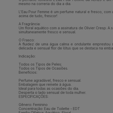
mesmo na correria do dia a dia.
L'Eau Pour Femme é um perfume natural e fresco, com um
acima de tudo, frescor!
A Fragrância:
Um floral aquático com a assinatura de Olivier Cresp. 
simultaneamente fresco e sensual.
O Frasco:
A fluidez de uma água calma e ondulante emprestou s
delicada e sensual flor de lótus que se destaca na emba
Indicação:
Todos os Tipos de Peles;
Todos os Tipos de Ocasiões.
Benefícios:
Perfume agradável, fresco e sensual.
Embalagem que remete à água.
Ideal para todas as ocasiões do dia.
Desperta o lado sensual de toda mulher.
ESPECIFICAÇÕES:
Gênero: Feminino
Concentração: Eau de Toilette - EDT
Família Olfativa: Aquático, Floral