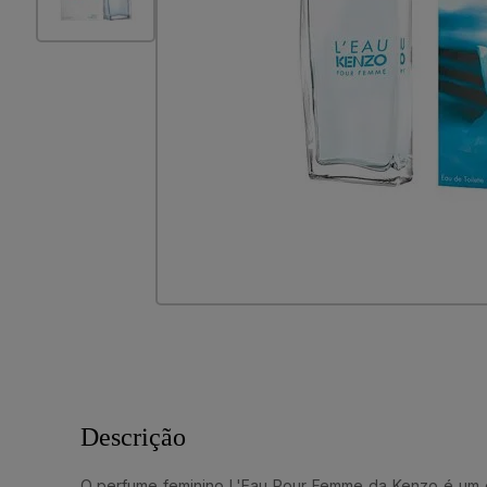
Descrição
O perfume feminino L'Eau Pour Femme da Kenzo é um e