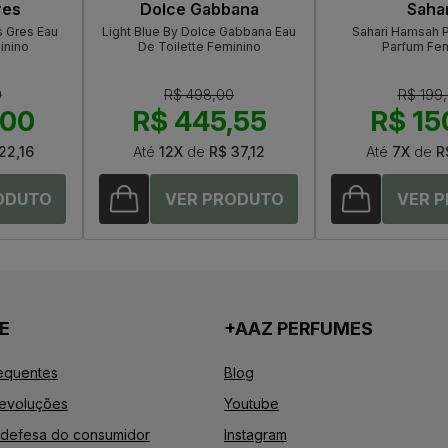
res
Dolce Gabbana
Sahar
 Gres Eau
Light Blue By Dolce Gabbana Eau
Sahari Hamsah P
inino
De Toilette Feminino
Parfum Fem
0
R$ 498,00
R$ 199
,00
R$ 445,55
R$ 15
22,16
Até
12X
de
R$ 37,12
Até
7X
de
R
E
+AAZ PERFUMES
equentes
Blog
Devoluções
Youtube
defesa do consumidor
Instagram