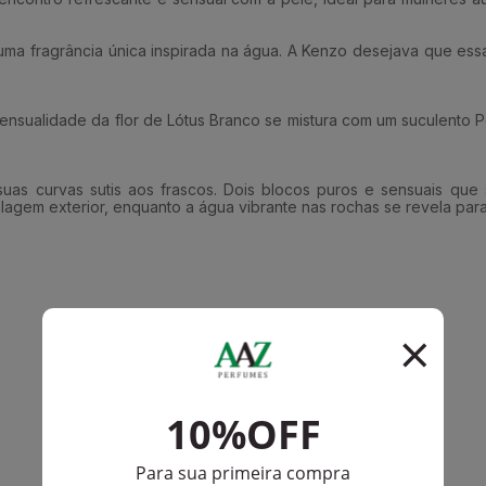
a fragrância única inspirada na água. A Kenzo desejava que essa á
A sensualidade da flor de Lótus Branco se mistura com um suculent
uas curvas sutis aos frascos. Dois blocos puros e sensuais que 
lagem exterior, enquanto a água vibrante nas rochas se revela para