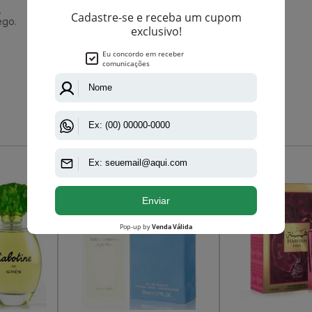
.
ego.
Que viu, viu também
-R$ 52,45
-R$ 48,90