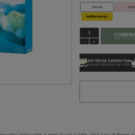
100 ml
30 m
COMPR
COM FRETE GR
-
+
PRODUTOS 100% ORIGINAIS
ENTREGA GARANTIDA
+
e com garantia
ou seu dinheiro de volta
d
ncontro refrescante e sensual com a pele, ideal para mulheres a