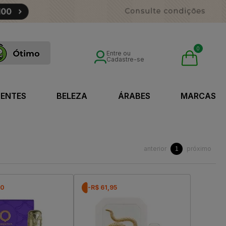
0
Entre ou
Cadastre-se
SENTES
BELEZA
ÁRABES
MARCAS
anterior
próximo
1
50
-R$ 61,95