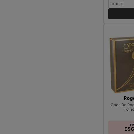
Roge
Open De Roge
Toile
P
ES