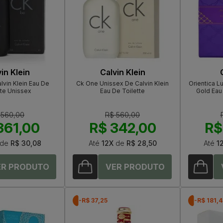
in Klein
Calvin Klein
lvin Klein Eau De
Ck One Unissex De Calvin Klein
Orientica L
tte Unissex
Eau De Toilette
Gold Eau
 560,00
R$ 560,00
361,00
R$ 342,00
R$
de
R$ 30,08
Até
12X
de
R$ 28,50
Até
1
-R$ 37,25
-R$ 181,