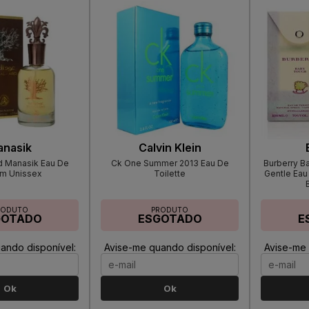
anasik
Calvin Klein
d Manasik Eau De
Ck One Summer 2013 Eau De
Burberry B
um Unissex
Toilette
Gentle Eau
RODUTO
PRODUTO
GOTADO
ESGOTADO
E
ando disponível:
Avise-me quando disponível:
Avise-me 
Ok
Ok