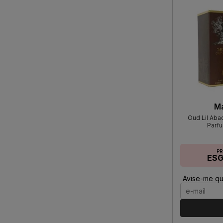
M
Oud Lil Aba
Parf
P
ES
Avise-me qu