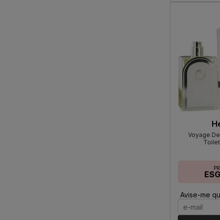
H
Voyage De
Toile
P
ES
Avise-me qu