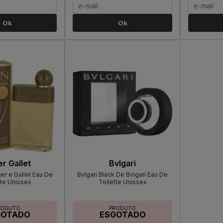
Ok
Ok
r Gallet
Bvlgari
r e Gallet Eau De
Bvlgari Black De Bvlgari Eau De
tte Unissex
Toilette Unissex
RODUTO
PRODUTO
GOTADO
ESGOTADO