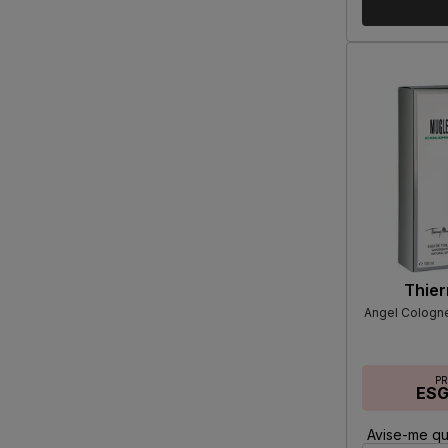
Thier
Angel Cologne
P
ES
Avise-me qu