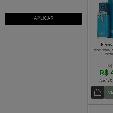
Frenc
French Avenue
Parf
R$
R$ 
Até
12X