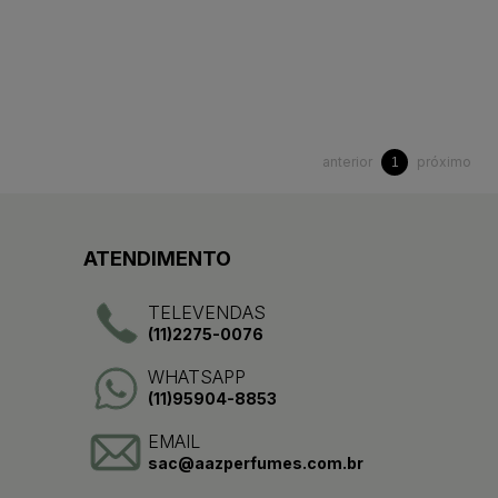
anterior
próximo
1
ATENDIMENTO
TELEVENDAS
(11)2275-0076
WHATSAPP
(11)95904-8853
EMAIL
sac@aazperfumes.com.br