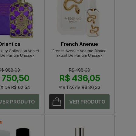
Orientica
French Anenue
uxury Collection Velvet
French Avenue Veneno Bianco
 De Parfum Unissex
Extrait De Parfum Unissex
R$ 988,00
R$ 498,00
 750,50
R$ 436,05
2X
de
R$ 62,54
Até
12X
de
R$ 36,33
40