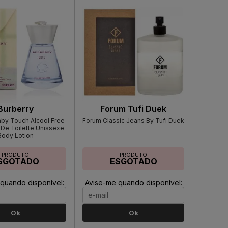
Burberry
Forum Tufi Duek
aby Touch Alcool Free
Forum Classic Jeans By Tufi Duek
 De Toilette Unissexe
Body Lotion
PRODUTO
PRODUTO
SGOTADO
ESGOTADO
quando disponível:
Avise-me quando disponível:
Ok
Ok