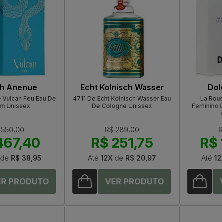
h Anenue
Echt Kolnisch Wasser
Dol
 Vulcan Feu Eau De
4711 De Echt Kolnisch Wasser Eau
La Roue
um Unissex
De Cologne Unissex
Feminino 
 550,00
R$ 289,00
R
467,40
R$ 251,75
R$ 
de
R$ 38,95
Até
12X
de
R$ 20,97
Até
12