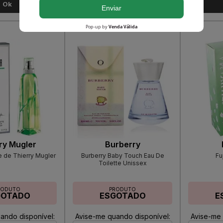
Ok
Ok
ry Mugler
Burberry
 de Thierry Mugler
Burberry Baby Touch Eau De
Fu
Toilette Unissex
RODUTO
PRODUTO
GOTADO
ESGOTADO
E
ando disponível:
Avise-me quando disponível:
Avise-me 