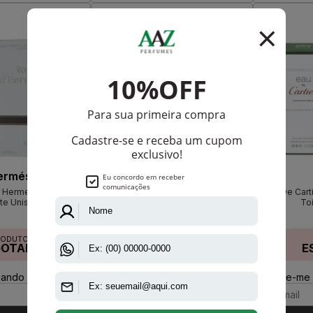
ermés
Dolce Gabbana
 Hermés Eau De
L'Amoureux 6 D & G Eau De
Eau De Cart
tte Unissex
Toilette Unissex
Toi
RODUTO
PRODUTO
GOTADO
ESGOTADO
E
ando disponível:
Avise-me quando disponível:
Avise-me 