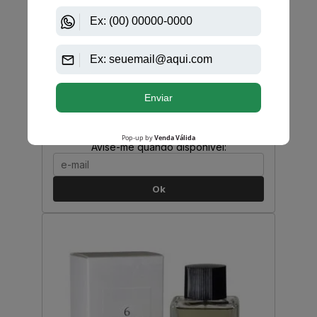
Hermés
Voyage De Hermés Eau De Toilette Unissex
PRODUTO
ESGOTADO
Avise-me quando disponível:
Ok