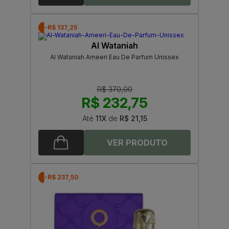
-R$ 137,25
Al Wataniah
Al Wataniah Ameeri Eau De Parfum Unissex
R$ 370,00
R$ 232,75
Até
11X
de
R$ 21,15
-R$ 237,50