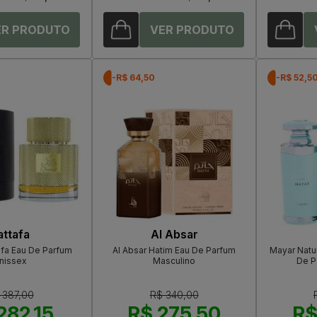
-R$ 64,50
-R$ 52,5
attafa
Al Absar
afa Eau De Parfum
Al Absar Hatim Eau De Parfum
Mayar Natur
nissex
Masculino
De P
 387,00
R$ 340,00
282,15
R$ 275,50
R$