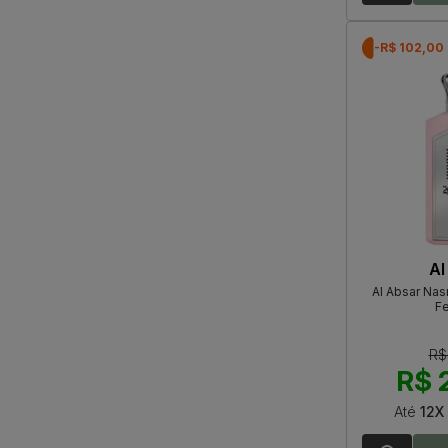
-R$ 102,00
Al
Al Absar Na
F
R$
R$ 
Até
12X