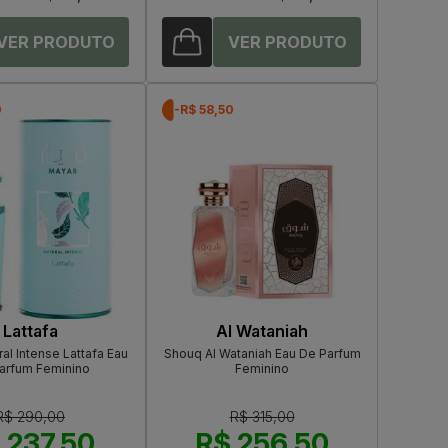
0
-R$ 58,50
Lattafa
Al Wataniah
al Intense Lattafa Eau
Shouq Al Wataniah Eau De Parfum
arfum Feminino
Feminino
R$ 290,00
R$ 315,00
 237,50
R$ 256,50