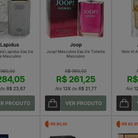
 Lapidus
Joop
ed Lapidus Eau De
Joop! Masculino Eau De Toilette
Nimr Al 
te Masculino
Masculino
 360,00
R$ 389,00
284,05
R$ 261,25
R$
de
R$ 23,67
Até
12X
de
R$ 21,77
Até
1
-R$ 89,85
-R$ 82,8