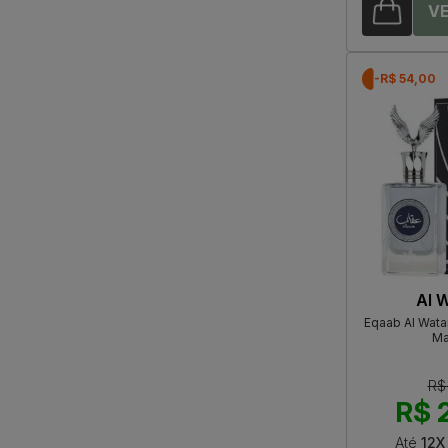
-R$ 54,00
Al 
Eqaab Al Wata
Ma
R$
R$ 
Até
12X