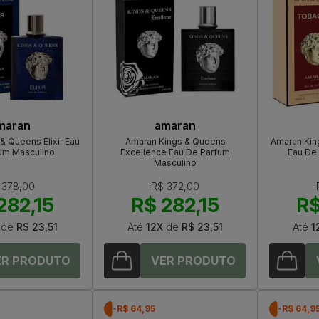
maran
amaran
& Queens Elixir Eau
Amaran Kings & Queens
Amaran Kin
um Masculino
Excellence Eau De Parfum
Eau De
Masculino
 378,00
R$ 372,00
282,15
R$ 282,15
R$
de
R$ 23,51
Até
12X
de
R$ 23,51
Até
1
-R$ 64,95
-R$ 64,9