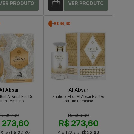
0
-R$ 46,40
Al Absar
Al Absar
 Bint Al Amal Eau De
Shahoor Elixir Al Absar Eau De
rfum Feminino
Parfum Feminino
R$ 327,00
R$ 320,00
 273,60
R$ 273,60
2X
de
R$ 22,80
Até
12X
de
R$ 22,80