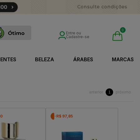
0
Entre ou
Cadastre-se
SENTES
BELEZA
ÁRABES
MARCAS
anterior
próximo
1
40
-R$ 97,85