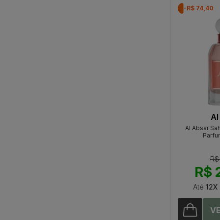
-R$ 74,40
Al
Al Absar Sa
Parfu
R$
R$ 
Até
12X