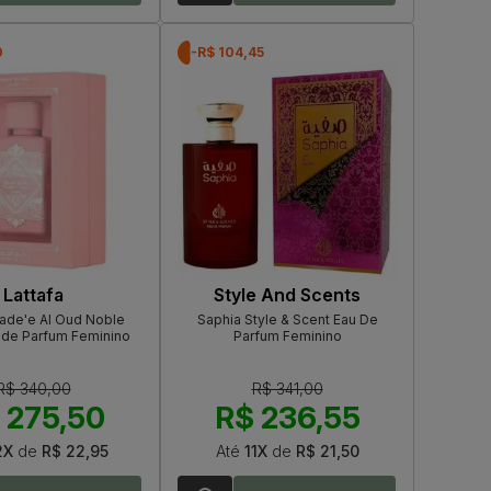
0
-R$ 104,45
Lattafa
Style And Scents
Bade'e Al Oud Noble
Saphia Style & Scent Eau De
 de Parfum Feminino
Parfum Feminino
R$ 340,00
R$ 341,00
 275,50
R$ 236,55
2X
de
R$ 22,95
Até
11X
de
R$ 21,50