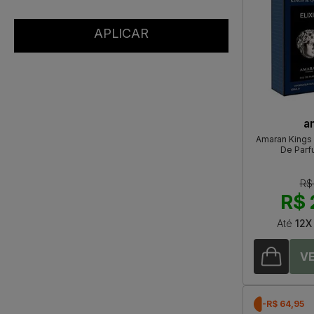
a
Amaran Kings 
De Parf
R$
R$ 
Até
12X
-R$ 64,95