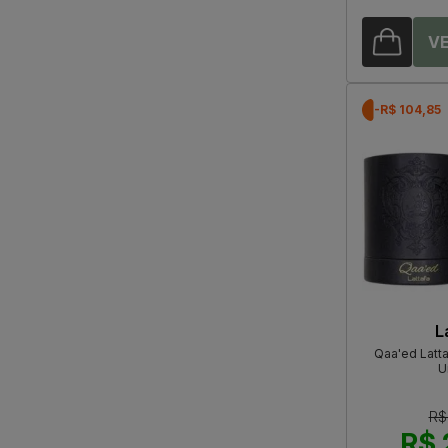
-R$ 104,85
L
Qaa'ed Latt
U
R$
R$ 