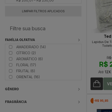
R$ 200,01 – R$ 250,00
LIMPAR FILTROS APLICADOS
Ted
FAMÍLIA OLFATIVA
Lapidus De T
Toilet
AMADEIRADO (14)
CÍTRICO (2)
R$
AROMÁTICO (6)
R$ 
FLORAL (17)
FRUTAL (6)
Até
12X
ORIENTAL (16)
GÊNERO
-R$ 95,85
FRAGRÂNCIA