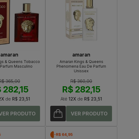
amaran
amaran
gs & Queens Tobacco
Amaran Kings & Queens
 Parfum Masculino
Phenomena Eau De Parfum
Unissex
R$ 365,00
R$ 360,00
 282,15
R$ 282,15
2X
de
R$ 23,51
Até
12X
de
R$ 23,51
5
-R$ 64,95