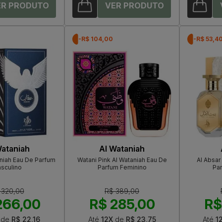
-R$ 104,00
-R$ 53,4
Wataniah
Al Wataniah
niah Eau De Parfum
Watani Pink Al Wataniah Eau De
Al Absar
sculino
Parfum Feminino
Pa
 320,00
R$ 389,00
266,00
R$ 285,00
R$
de
R$ 22,16
Até
12X
de
R$ 23,75
Até
1