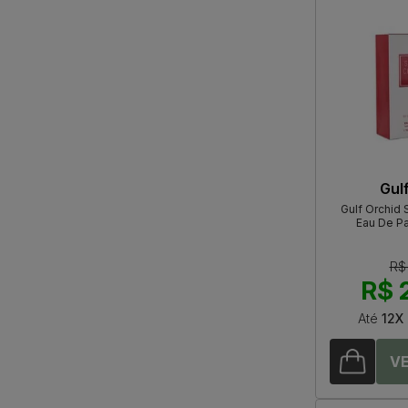
Gul
Gulf Orchid 
Eau De P
R$
R$ 
Até
12X