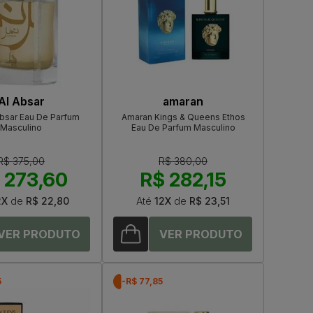
Al Absar
amaran
Absar Eau De Parfum
Amaran Kings & Queens Ethos
Masculino
Eau De Parfum Masculino
R$ 375,00
R$ 380,00
 273,60
R$ 282,15
2X
de
R$ 22,80
Até
12X
de
R$ 23,51
5
-R$ 77,85