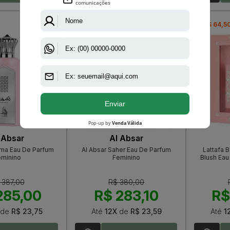
-R$ 96,90
-R$ 64,5
 Absar
Al Absar
sma Eau De Parfum
Al Absar Saher Eau De Parfum
Lattafa 
eminino
Feminino
Blush Eau
 387,00
R$ 380,00
285,00
R$ 283,10
R$
de
R$ 23,75
Até
12X
de
R$ 23,59
Até
1