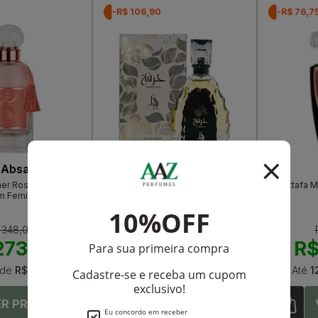
-R$ 106,90
-R$ 76,7
 Absar
Al Absar
her Roses Eau De
Al Absar Hirfah Eau De Parfum
Lattafa 
m Feminino
Unissex
 348,00
R$ 390,00
273,60
R$ 283,10
R$
de
R$ 22,80
Até
12X
de
R$ 23,59
Até
1