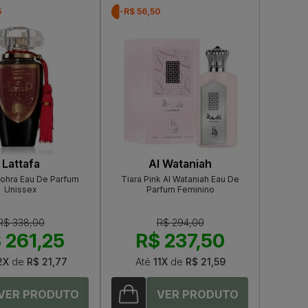
5
-R$ 56,50
Lattafa
Al Wataniah
Mohra Eau De Parfum
Tiara Pink Al Wataniah Eau De
Unissex
Parfum Feminino
R$ 338,00
R$ 294,00
 261,25
R$ 237,50
2X
de
R$ 21,77
Até
11X
de
R$ 21,59