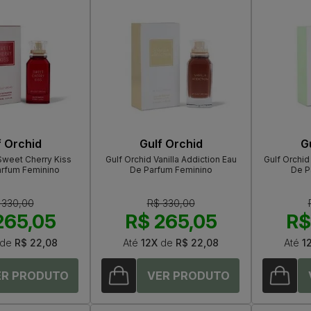
f Orchid
Gulf Orchid
G
Sweet Cherry Kiss
Gulf Orchid Vanilla Addiction Eau
Gulf Orchid
arfum Feminino
De Parfum Feminino
De P
 330,00
R$ 330,00
265,05
R$ 265,05
R$
de
R$ 22,08
Até
12X
de
R$ 22,08
Até
1