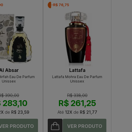
90
-R$ 76,75
Al Absar
Lattafa
Hirfah Eau De Parfum
Lattafa Mohra Eau De Parfum
Unissex
Unissex
R$ 390,00
R$ 338,00
 283,10
R$ 261,25
2X
de
R$ 23,59
Até
12X
de
R$ 21,77