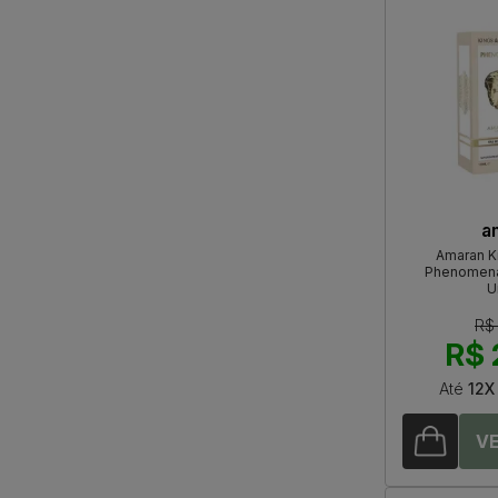
a
Amaran K
Phenomena
U
R$
R$ 
Até
12X