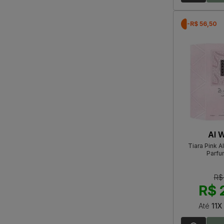
-R$ 56,50
Al 
Tiara Pink A
Parfu
R$
R$ 
Até
11X