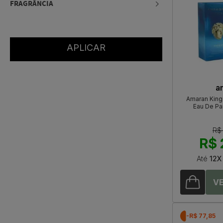
FRAGRÂNCIA
a
Amaran King
Eau De Pa
R$
R$ 
Até
12X
-R$ 77,85