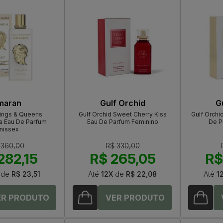
maran
Gulf Orchid
G
ings & Queens
Gulf Orchid Sweet Cherry Kiss
Gulf Orchid
 Eau De Parfum
Eau De Parfum Feminino
De P
nissex
 360,00
R$ 330,00
282,15
R$ 265,05
R$
de
R$ 23,51
Até
12X
de
R$ 22,08
Até
1