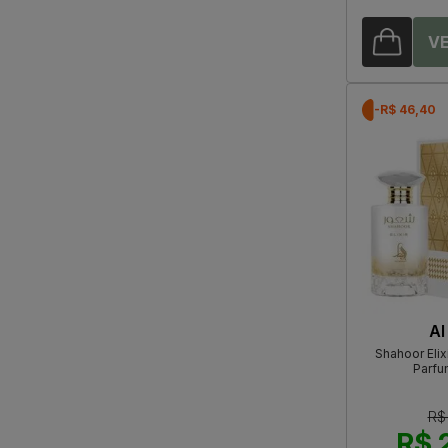
-R$ 46,40
Al
Shahoor Elix
Parfu
R$
R$ 