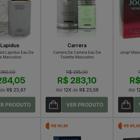
 Lapidus
Carrera
ed Lapidus Eau De
Carrera De Carrera Eau De
Joop! Masc
te Masculino
Toilette Masculino
 360,00
R$ 395,00
284,05
R$ 283,10
R$
de
R$ 23,67
Até
12X
de
R$ 23,59
Até
1
-R$ 95,85
-R$ 89,8