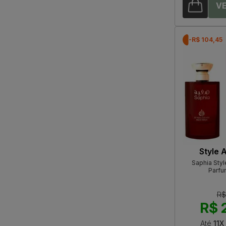
-R$ 104,45
Style 
Saphia Styl
Parfu
R$
R$ 
Até
11X