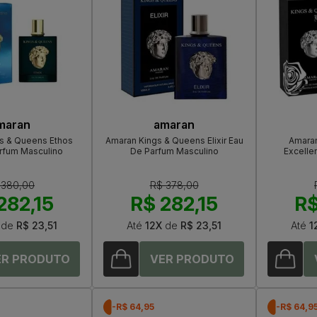
maran
amaran
s & Queens Ethos
Amaran Kings & Queens Elixir Eau
Amaran
rfum Masculino
De Parfum Masculino
Excelle
 380,00
R$ 378,00
282,15
R$ 282,15
R$
de
R$ 23,51
Até
12X
de
R$ 23,51
Até
1
-R$ 64,95
-R$ 64,9