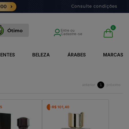
0
Entre ou
Cadastre-se
SENTES
BELEZA
ÁRABES
MARCAS
anterior
próximo
1
75
-R$ 101,40