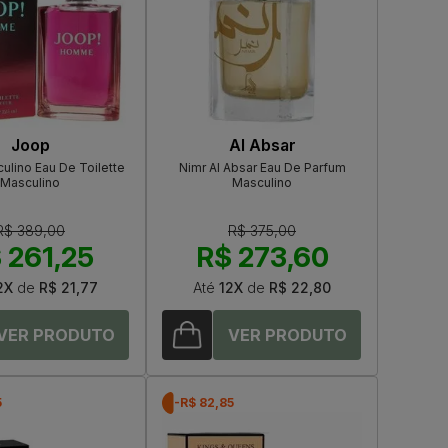
Joop
Al Absar
ulino Eau De Toilette
Nimr Al Absar Eau De Parfum
Masculino
Masculino
R$ 389,00
R$ 375,00
 261,25
R$ 273,60
2X
de
R$ 21,77
Até
12X
de
R$ 22,80
5
-R$ 82,85