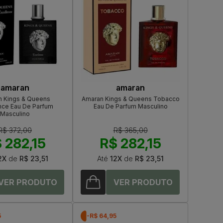
amaran
amaran
 Kings & Queens
Amaran Kings & Queens Tobacco
nce Eau De Parfum
Eau De Parfum Masculino
Masculino
R$ 372,00
R$ 365,00
 282,15
R$ 282,15
2X
de
R$ 23,51
Até
12X
de
R$ 23,51
5
-R$ 64,95