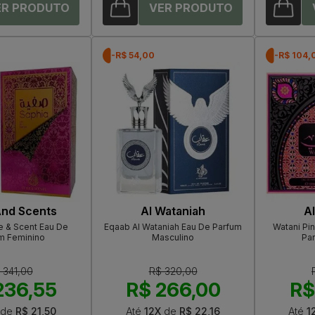
-R$ 54,00
-R$ 104,
And Scents
Al Wataniah
A
e & Scent Eau De
Eqaab Al Wataniah Eau De Parfum
Watani Pin
m Feminino
Masculino
Pa
 341,00
R$ 320,00
236,55
R$ 266,00
R$
de
R$ 21,50
Até
12X
de
R$ 22,16
Até
1