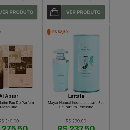
0
-R$ 52,50
Al Absar
Lattafa
Hatim Eau De Parfum
Mayar Natural Intense Lattafa Eau
Masculino
De Parfum Feminino
R$ 340,00
R$ 290,00
 275,50
R$ 237,50