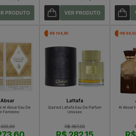
-R$ 104,85
-R$ 64,5
 Absar
Lattafa
ir Al Absar Eau De
Qaa'ed Lattafa Eau De Parfum
Al Absar 
m Feminino
Unissex
 320,00
R$ 387,00
273,60
R$ 282,15
R$