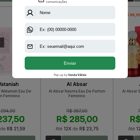
-R$ 102,00
-R$ 96,9
Wataniah
Al Absar
l Wataniah Eau De
Al Absar Nasma Eau De Parfum
Al Absar 
m Feminino
Feminino
 294,00
R$ 387,00
237,50
R$ 285,00
R$
de
R$ 21,59
Até
12X
de
R$ 23,75
Até
1