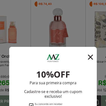
-R$ 74,40
-R$ 106,
f Orchid
Al Absar
eavenly Lychee Eau
Al Absar Saher Roses Eau De
Al Absar 
fum Feminino
Parfum Feminino
 330,00
R$ 348,00
265,05
R$ 273,60
R$
de
R$ 22,08
Até
12X
de
R$ 22,80
Até
1