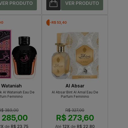
00
-R$ 53,40
l Wataniah
Al Absar
k Al Wataniah Eau De
Al Absar Bint Al Amal Eau De
rfum Feminino
Parfum Feminino
R$ 389,00
R$ 327,00
 285,00
R$ 273,60
2X
de
R$ 23,75
Até
12X
de
R$ 22,80