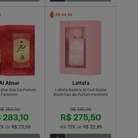
0
-R$ 64,50
Al Absar
Lattafa
Saher Eau De Parfum
Lattafa Bade'e Al Oud Noble
Feminino
Blush Eau de Parfum Feminino
R$ 380,00
R$ 340,00
 283,10
R$ 275,50
2X
de
R$ 23,59
Até
12X
de
R$ 22,95