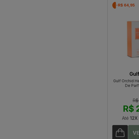
-R$ 64,95
Gul
Gulf Orchid H
De Par
R$
R$ 
Até
12X