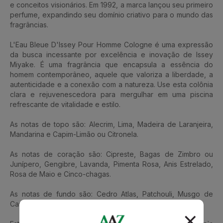
e conceitos visionários. Em 1992, a marca lançou seu primeiro
perfume, expandindo seu domínio criativo para o mundo das
fragrâncias.
L'Eau Bleue D'Issey Pour Homme Cologne é uma expressão
da busca incessante por excelência e inovação de Issey
Miyake. É uma fragrância que encapsula a essência do
homem contemporâneo, aquele que valoriza a liberdade, a
autenticidade e a conexão com a natureza. Use esta colônia
clara e rejuvenescedora para mergulhar em uma piscina
refrescante de vitalidade e estilo.
As notas de topo são: Alecrim, Lima, Madeira de Laranjeira,
Mandarina e Capim-Limão ou Citronela.
As notas de coração são: Cipreste, Bagas de Zimbro ou
Junípero, Gengibre, Lavanda, Pimenta Rosa, Anis Estrelado,
Rosa de Maio e Cinco-chagas.
As notas de fundo são: Cedro Atlas, Patchouli, Musgo de
Carvalho, Sândalo, Âmbar e Ambreta.