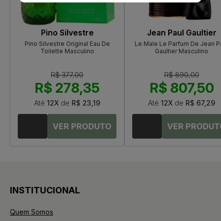
Pino Silvestre
Jean Paul Gaultier
Pino Silvestre Original Eau De
Le Male Le Parfum De Jean P
Toilette Masculino
Gaultier Masculino
R$ 377,00
R$ 890,00
R$ 278,35
R$ 807,50
Até
12X
de
R$ 23,19
Até
12X
de
R$ 67,29
INSTITUCIONAL
Quem Somos