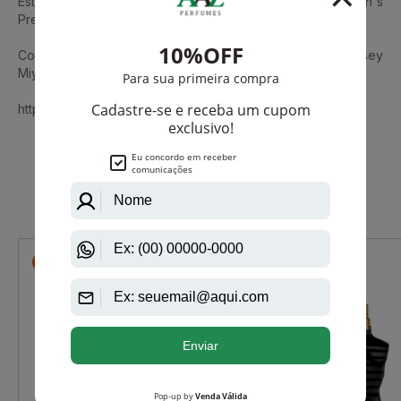
Este Perfume é premiado FiFi Award Best Packaging Men`s
Prestige 2005.
Conheça também L'Eau D'Issey Sport Pour Homme De Issey
Miyake Eau De Toilette Masculino
https://www.aazperfumes.com.br/Issey-Miyake
Que viu, viu também
-R$ 98,65
-R$ 82,50