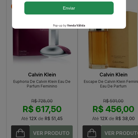
-R$ 110,50
-R$ 135,00
Calvin Klein
Calvin Klein
Euphoria De Calvin Klein Eau De
Escape De Calvin Klein Femin
Parfum Feminino
Eau De Parfum
R$ 728,00
R$ 591,00
R$ 617,50
R$ 456,00
Até
12X
de
R$ 51,45
Até
12X
de
R$ 38,00