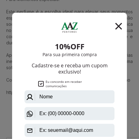
Este perfume é a escolha ideal para elevar seus momentos
especiais. Seja para um encontro romântico, uma ocasião
social ou simplesmente para expressar sua feminilidade única
no dia a dia, Durrat Al Aroos da Al Wataniah é a sua
companhia perfeita para deixar uma impressão marcante e
duradoura.
Aproveite o poder da fragrância para criar memórias
inesquecíveis e transmitir sua personalidade única de forma
sofisticada e cativante.
Conheça também Ghala Al Wataniah Eau De Parfum Feminino
https://www.aazperfumes.com.br/Al-Wataniah
Que viu, viu também