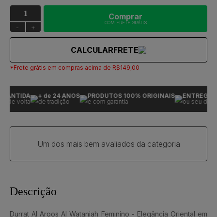
Comprar
COM FRETE GRÁTIS
-
+
CALCULAR
FRETE
*Frete grátis em compras acima de R$149,00
RANTIDA
+ de 24 ANOS
PRODUTOS 100% ORIGINAIS
ENTREGA GA
 de volta
de tradição
e com garantia
ou seu dinheir
Um dos mais bem avaliados da categoria
Descrição
Durrat Al Aroos Al Wataniah Feminino - Elegância Oriental em