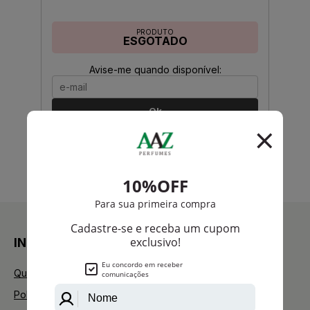
PRODUTO
ESGOTADO
Avise-me quando disponível:
Ok
anterior
próximo
1
INSTITUCIONAL
Quem Somos
Política de Privacidade