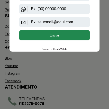
Segurança
Política de Troca
SUPORTE
Dúvidas Frequentes
Trocas e Devoluções
Código de defesa do consumidor
+AAZ PERFUMES
Blog
Youtube
Instagram
Facebook
ATENDIMENTO
TELEVENDAS
(11)2275-0076