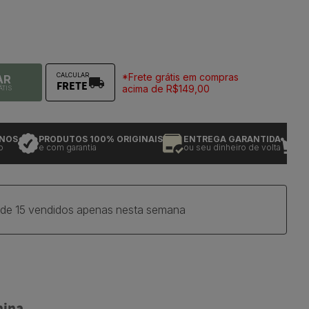
*Frete grátis em compras
CALCULAR
AR
FRETE
acima de R$149,00
ÁTIS
PRODUTOS 100% ORIGINAIS
ENTREGA GARANTIDA
+ de 
e com garantia
ou seu dinheiro de volta
de tra
 de 15 vendidos apenas nesta semana