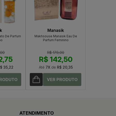
k
Manasik
ato De Parfum
Makhsouse Manasik Eau De
no
Parfum Feminino
,00
R$ 179,00
2,75
R$ 142,50
$ 35,22
Até
7X
de
R$ 20,35
ATENDIMENTO