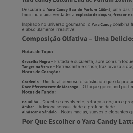
Yara Candy Lattafa Eau de Parfum 100ml 
Descubra o
Yara Candy Eau de Parfum 100ml
, uma das 
feminino é uma verdadeira
explosão de doçura, frescor e s
Inspirado no universo gourmand, o
Yara Candy
combina fr
e absolutamente irresistível.
Composição Olfativa – Uma Delicio
Notas de Topo:
Groselha Negra
– Frutada e suculenta, abre com um toque
Tangerina Verde
– Refrescante e cítrica, traz leveza à doçu
Notas de Coração:
Gardenia
– Um floral cremoso e sofisticado que dá profu
Doce Efervescente de Morango
– O toque gourmand perfei
Notas de Fundo:
Baunilha
– Quente e envolvente, reforça a doçura e pro
Âmbar
– Adiciona sensualidade e profundidade.
Almíscar e Sândalo
– Notas macias, suaves e elegantes qu
Por Que Escolher o Yara Candy Latt