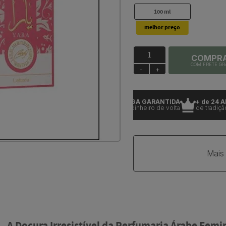
100 ml
COMPR
COM FRETE GR
-
+
ODUTOS 100% ORIGINAIS
ENTREGA GARANTIDA
+ de 24 ANOS
om garantia
ou seu dinheiro de volta
de tradição
Mais