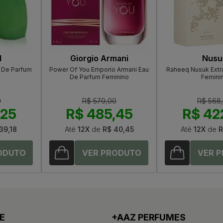
l
Giorgio Armani
Nusu
 De Parfum
Power Of You Emporio Armani Eau
Raheeq Nusuk Extr
De Parfum Feminino
Femini
0
R$ 570,00
R$ 568
,25
R$ 485,45
R$ 42
39,18
Até
12X
de
R$ 40,45
Até
12X
de
R
E
+AAZ PERFUMES