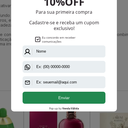
ativantes.
undo cremoso e envolvente.
os, eventos sociais ou noites românticas.
cadeza da fragrância.
e conquista corações logo na primeira borrifada. Com sua comb
ticação.
a irresistível que vai te acompanhar em todos os momentos.
Que viu, viu também
-R$ 84,55
-R$ 145,25