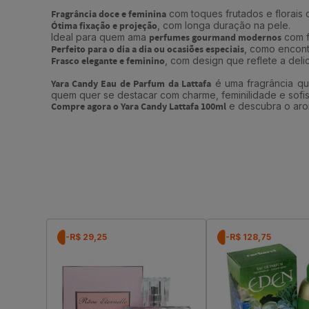
Fragrância doce e feminina
com toques frutados e florais c
Ótima fixação e projeção
, com longa duração na pele.
Ideal para quem ama
perfumes gourmand modernos
com f
Perfeito para o dia a dia ou ocasiões especiais
, como encontr
Frasco elegante e feminino
, com design que reflete a deli
Yara Candy Eau de Parfum da Lattafa
é uma fragrância qu
quem quer se destacar com charme, feminilidade e sofis
Compre agora o Yara Candy Lattafa 100ml
e descubra o arom
-R$ 29,25
-R$ 128,75