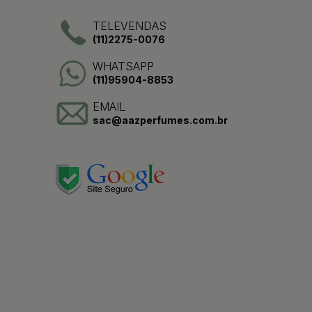
TELEVENDAS
(11)2275-0076
WHATSAPP
(11)95904-8853
EMAIL
sac@aazperfumes.com.br