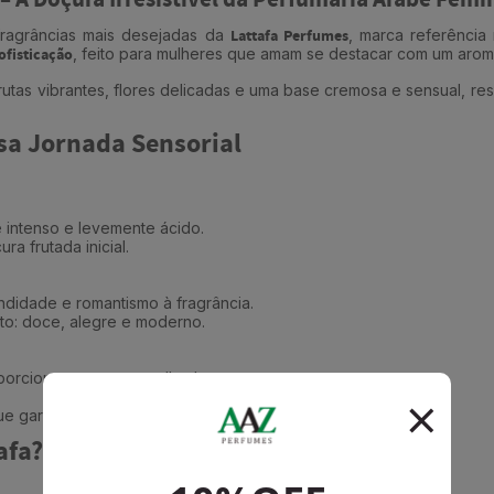
– A Doçura Irresistível da Perfumaria Árabe Femi
fragrâncias mais desejadas da
Lattafa Perfumes
, marca referênci
ofisticação
, feito para mulheres que amam se destacar com um aroma
utas vibrantes, flores delicadas e uma base cremosa e sensual, re
sa Jornada Sensorial
 intenso e levemente ácido.
ra frutada inicial.
ndidade e romantismo à fragrância.
to: doce, alegre e moderno.
porciona um toque acolhedor.
e garantem fixação e um rastro sedutor.
afa?