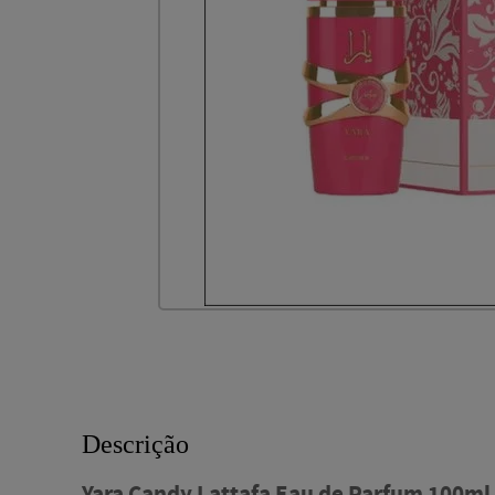
PR
e c
Descrição