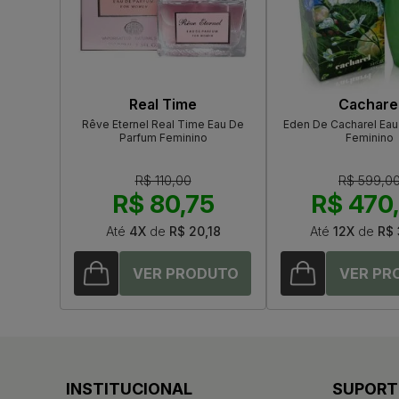
Real Time
Cachare
Rêve Eternel Real Time Eau De
Eden De Cacharel Eau
Parfum Feminino
Feminino
R$ 110,00
R$ 599,0
R$ 80,75
R$ 470
Até
4X
de
R$ 20,18
Até
12X
de
R$ 
INSTITUCIONAL
SUPORT