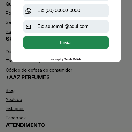
Quem Somos
Política de Privacidade
Segurança
Política de Troca
SUPORTE
Dúvidas Frequentes
Trocas e Devoluções
Código de defesa do consumidor
+AAZ PERFUMES
Blog
Youtube
Instagram
Facebook
ATENDIMENTO