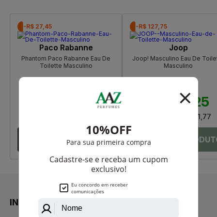
-R$ 27,45
-R$ 127,75
Paco Rabanne
Joop
Phantom Paco Rabanne Eau De
Joop! Masculino Eau De Toile
Toilette Masculino
Masculino
R$ 549,00
R$ 389,00
R$ 521,55
R$ 261,25
Até
12X
de
R$ 43,46
Até
12X
de
R$ 21,77
INSTITUCIONAL