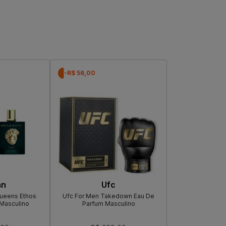
-R$ 56,00
an
Ufc
ueens Ethos
Ufc For Men Takedown Eau De
Masculino
Parfum Masculino