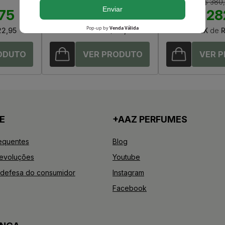
R$ 420,00
R$ 380
,75
R$ 300,20
R$ 28
22,95
Até
12X
de
R$ 25,01
Até
12X
de
R
E
+AAZ PERFUMES
equentes
Blog
Devoluções
Youtube
defesa do consumidor
Instagram
Facebook