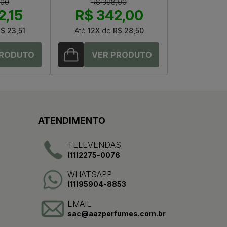
,00
R$ 398,00
2,15
R$ 342,00
$ 23,51
Até
12X
de
R$ 28,50
ATENDIMENTO
TELEVENDAS
(11)2275-0076
WHATSAPP
(11)95904-8853
EMAIL
sac@aazperfumes.com.br