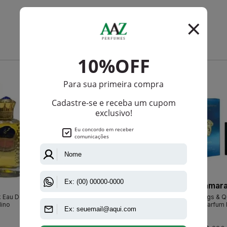
Que viu, viu também
-R$ 119,80
-R$ 97,85
Jacques Bogart
amar
k Eau De
Silver Scent De Jacques Bogart
Amaran Kings & Q
ino
Eau De Toilette Masculino
Eau De Parfum 