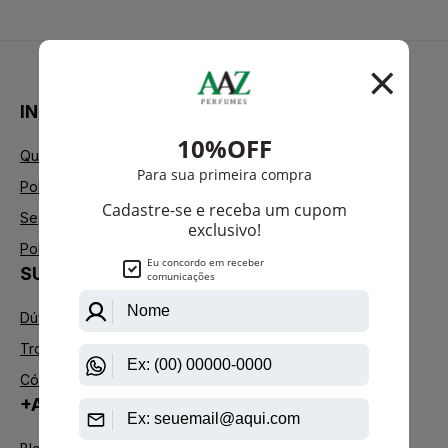
INSTITUCIONAL
Quem Somos
Política de Privacidade
Segurança
Política de Troca
SUPORTE
Dúvidas Frequentes
Trocas e Devoluções
Código de defesa do consumidor
+AAZ PERFUMES