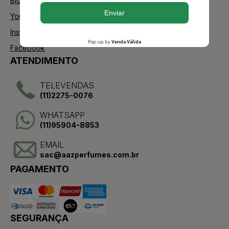
Blog
Youtube
Instagram
Facebook
ATENDIMENTO
TELEVENDAS
(11)2275-0076
WHATSAPP
(11)95904-8853
EMAIL
sac@aazperfumes.com.br
PAGAMENTO
SEGURANÇA