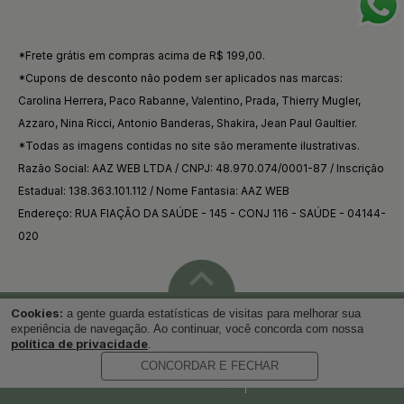
*Frete grátis em compras acima de R$ 199,00.
*Cupons de desconto não podem ser aplicados nas marcas:
Carolina Herrera, Paco Rabanne, Valentino, Prada, Thierry Mugler,
Azzaro, Nina Ricci, Antonio Banderas, Shakira, Jean Paul Gaultier.
*Todas as imagens contidas no site são meramente ilustrativas.
Razão Social: AAZ WEB LTDA / CNPJ: 48.970.074/0001-87 / Inscrição
Estadual: 138.363.101.112 / Nome Fantasia: AAZ WEB
Endereço: RUA FIAÇÃO DA SAÚDE - 145 - CONJ 116 - SAÚDE - 04144-
020
Cookies:
a gente guarda estatísticas de visitas para melhorar sua
Voltar ao topo
experiência de navegação. Ao continuar, você concorda com nossa
política de privacidade
.
CONCORDAR E FECHAR
Desenvolvido por