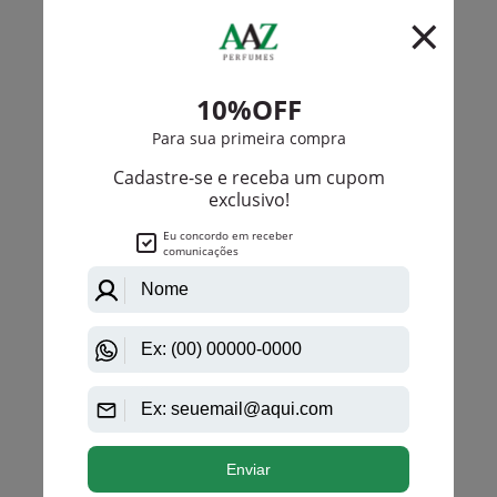
Yves Saint Laurent
M 7 By Yves Saint Laurent Eau De Toilette
Masculino
PRODUTO
ESGOTADO
Avise-me quando disponível:
Ok