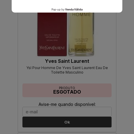
Yves Saint Laurent
Ysl Pour Homme De Yves Saint Laurent Eau De
Toilette Masculino
PRODUTO
ESGOTADO
Avise-me quando disponível:
Ok