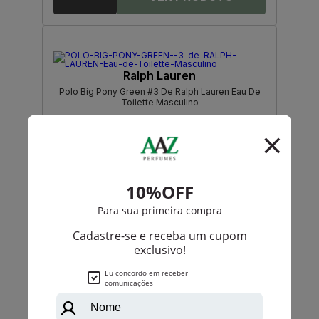
Ralph Lauren
Polo Big Pony Green #3 De Ralph Lauren Eau De
Toilette Masculino
PRODUTO
ESGOTADO
Avise-me quando disponível:
Ok
Ralph Lauren
Polo Big Pony Orange #4 Masculino