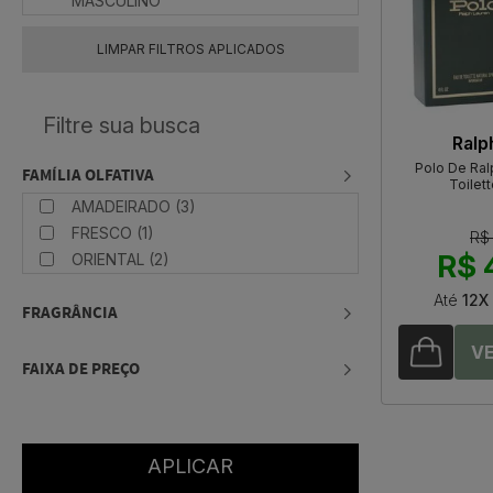
MASCULINO
LIMPAR FILTROS APLICADOS
Ralp
Polo De Ral
FAMÍLIA OLFATIVA
Toilet
AMADEIRADO (3)
FRESCO (1)
R$
R$ 
ORIENTAL (2)
Até
12X
FRAGRÂNCIA
FAIXA DE PREÇO