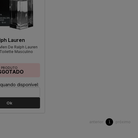
lph Lauren
en De Ralph Lauren
Toilette Masculino
PRODUTO
SGOTADO
quando disponível:
Ok
anterior
próximo
1