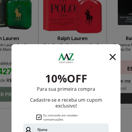
h Lauren
Ralph Lauren
Ra
ph Lauren Eau De
Polo Red De Ralph Lauren Eau De
Romance M
te Masculino
Toilette Masculino
Eau De 
 499,00
R$ 715,00
E
427,50
R$ 608,00
de
R$ 35,62
Até
12X
de
R$ 50,66
Avise-me 