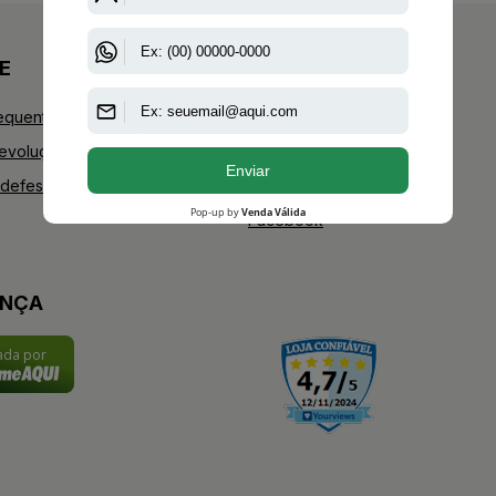
E
+AAZ PERFUMES
equentes
Blog
Devoluções
Youtube
defesa do consumidor
Instagram
Facebook
ANÇA
cada por