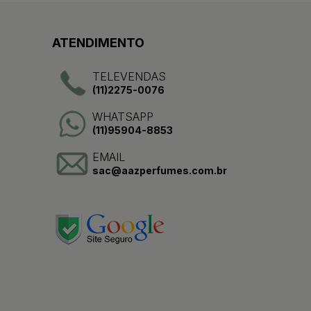
ATENDIMENTO
TELEVENDAS
(11)2275-0076
WHATSAPP
(11)95904-8853
EMAIL
sac@aazperfumes.com.br