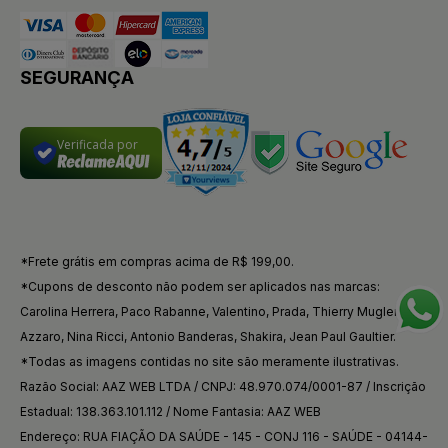
SEGURANÇA
Verificada por
*Frete grátis em compras acima de R$ 199,00.
*Cupons de desconto não podem ser aplicados nas marcas:
Carolina Herrera, Paco Rabanne, Valentino, Prada, Thierry Mugler,
Azzaro, Nina Ricci, Antonio Banderas, Shakira, Jean Paul Gaultier.
*Todas as imagens contidas no site são meramente ilustrativas.
Razão Social: AAZ WEB LTDA / CNPJ: 48.970.074/0001-87 / Inscrição
Estadual: 138.363.101.112 / Nome Fantasia: AAZ WEB
Endereço: RUA FIAÇÃO DA SAÚDE - 145 - CONJ 116 - SAÚDE - 04144-