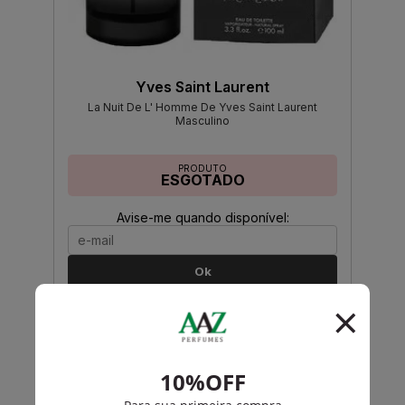
Yves Saint Laurent
La Nuit De L' Homme De Yves Saint Laurent
Masculino
PRODUTO
ESGOTADO
Avise-me quando disponível:
Ok
Yves Saint Laurent
Opium De Yves Saint Laurent Eau De Toilette
Masculino