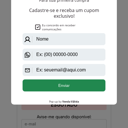
PRODUTO
ESGOTADO
Avise-me quando disponível:
Ok
Yves Saint Laurent
Body Kouros De Yves Saint Laurent Masculino Eau
De Toilette
PRODUTO
ESGOTADO
Avise-me quando disponível: