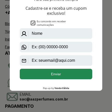
Código de defesa do consumidor
+AAZ PERFUMES
Blog
Youtube
Instagram
Facebook
ATENDIMENTO
TELEVENDAS
(11)2275-0076
WHATSAPP
(11)95904-8853
EMAIL
sac@aazperfumes.com.br
PAGAMENTO