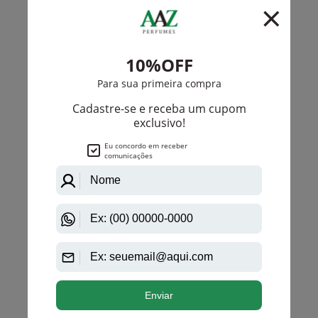
Marcas de Impacto
Men'S Club 52 Seductive Eau De Toilette
Masculino
R$ 135,00
R$ 99,75
Até
4X
de
R$ 24,93
Marcas de Impacto
Men'S Club 52 Turbo Eau De Toilette Masculino
PRODUTO