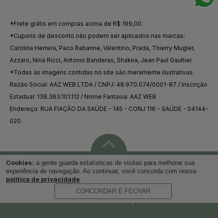
*Frete grátis em compras acima de R$ 199,00.
*Cupons de desconto não podem ser aplicados nas marcas:
Carolina Herrera, Paco Rabanne, Valentino, Prada, Thierry Mugler,
Azzaro, Nina Ricci, Antonio Banderas, Shakira, Jean Paul Gaultier.
*Todas as imagens contidas no site são meramente ilustrativas.
Razão Social: AAZ WEB LTDA / CNPJ: 48.970.074/0001-87 / Inscrição
Estadual: 138.363.101.112 / Nome Fantasia: AAZ WEB
Endereço: RUA FIAÇÃO DA SAÚDE - 145 - CONJ 116 - SAÚDE - 04144-
020
Cookies:
a gente guarda estatísticas de visitas para melhorar sua
Voltar ao topo
experiência de navegação. Ao continuar, você concorda com nossa
política de privacidade
.
CONCORDAR E FECHAR
Desenvolvido por