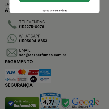
Facebook
ATENDIMENTO
TELEVENDAS
(11)2275-0076
WHATSAPP
(11)95904-8853
EMAIL
sac@aazperfumes.com.br
PAGAMENTO
SEGURANÇA
Verificada por