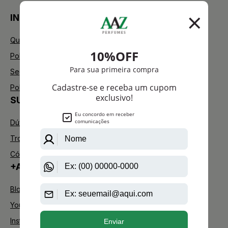
INSTITUCIONAL
Quem Somos
Política de Privacidade
Segurança
Política de Troca
SUPORTE
Dúvidas Frequentes
Trocas e Devoluções
Código de defesa do consumidor
+AAZ PERFUMES
Blog
Youtube
Instagram