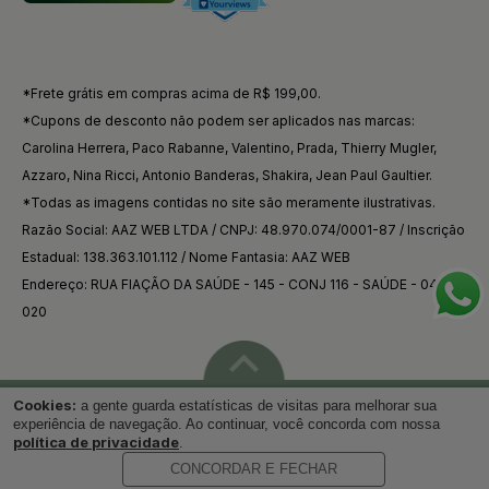
*Frete grátis em compras acima de R$ 199,00.
*Cupons de desconto não podem ser aplicados nas marcas:
Carolina Herrera, Paco Rabanne, Valentino, Prada, Thierry Mugler,
Azzaro, Nina Ricci, Antonio Banderas, Shakira, Jean Paul Gaultier.
*Todas as imagens contidas no site são meramente ilustrativas.
Razão Social: AAZ WEB LTDA / CNPJ: 48.970.074/0001-87 / Inscrição
Estadual: 138.363.101.112 / Nome Fantasia: AAZ WEB
Endereço: RUA FIAÇÃO DA SAÚDE - 145 - CONJ 116 - SAÚDE - 04144-
020
Cookies:
a gente guarda estatísticas de visitas para melhorar sua
Voltar ao topo
experiência de navegação. Ao continuar, você concorda com nossa
política de privacidade
.
CONCORDAR E FECHAR
Desenvolvido por