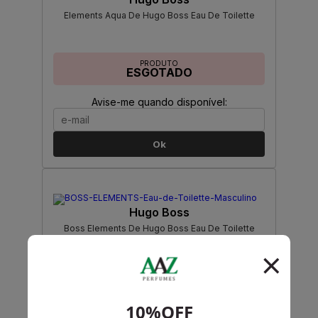
Elements Aqua De Hugo Boss Eau De Toilette
PRODUTO
ESGOTADO
Avise-me quando disponível:
Ok
Hugo Boss
Boss Elements De Hugo Boss Eau De Toilette
Masculino
PRODUTO
ESGOTADO
Avise-me quando disponível: