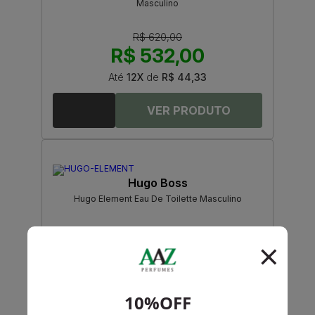
Masculino
R$ 620,00
R$ 532,00
Até
12X
de
R$ 44,33
Hugo Boss
Hugo Element Eau De Toilette Masculino
PRODUTO
ESGOTADO
Avise-me quando disponível: