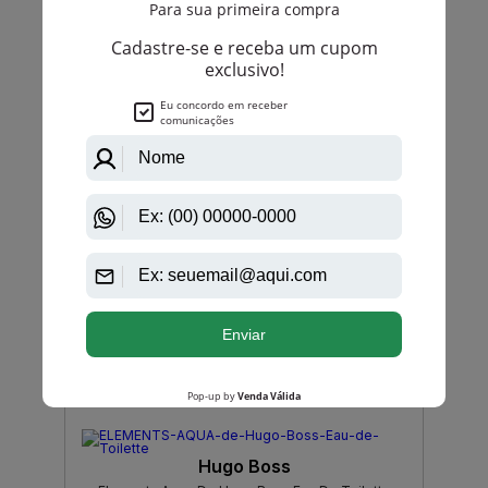
Ok
Hugo Boss
Boss Soul De Hugo Boss Eau De Toilette
Masculino
PRODUTO
ESGOTADO
Avise-me quando disponível:
Ok
Hugo Boss