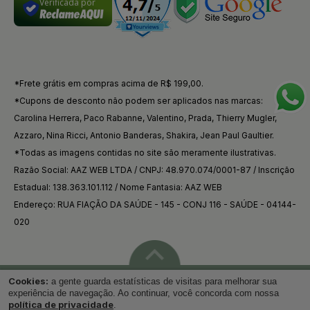
Verificada por
*Frete grátis em compras acima de R$ 199,00.
*Cupons de desconto não podem ser aplicados nas marcas:
Carolina Herrera, Paco Rabanne, Valentino, Prada, Thierry Mugler,
Azzaro, Nina Ricci, Antonio Banderas, Shakira, Jean Paul Gaultier.
*Todas as imagens contidas no site são meramente ilustrativas.
Razão Social: AAZ WEB LTDA / CNPJ: 48.970.074/0001-87 / Inscrição
Estadual: 138.363.101.112 / Nome Fantasia: AAZ WEB
Endereço: RUA FIAÇÃO DA SAÚDE - 145 - CONJ 116 - SAÚDE - 04144-
020
Cookies:
a gente guarda estatísticas de visitas para melhorar sua
Voltar ao topo
experiência de navegação. Ao continuar, você concorda com nossa
política de privacidade
.