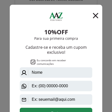
R$ 158,00
R$ 132,05
Até
6X
de
R$ 22,00
-R$ 25,95
Ulric de Varens
Udv Blue De Ulric De Varens Eau De Toilette
Masculino
R$ 158,00
R$ 132,05
Até
6X
de
R$ 22,00