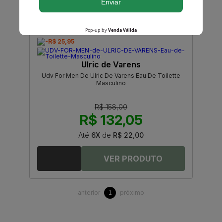
-R$ 25,95
Ulric de Varens
Udv For Men De Ulric De Varens Eau De Toilette
Masculino
R$ 158,00
R$ 132,05
Até
6X
de
R$ 22,00
anterior
próximo
1