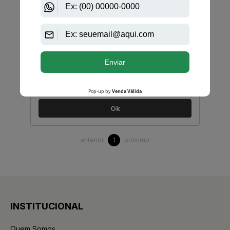
David Beckham
Instinct Sport De David Beckham Eau De Toilette
Masculino
PRODUTO
ESGOTADO
Avise-me quando disponível:
Ok
anterior
próximo
1
INSTITUCIONAL
Quem Somos