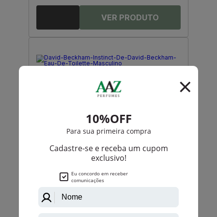
David Beckham
David Beckham Instinct De David Beckham Eau De
Toilette Masculino
PRODUTO
ESGOTADO
Avise-me quando disponível:
Ok