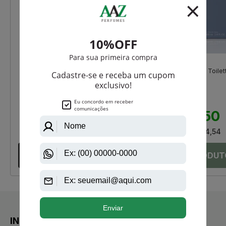
Christian Dior
Jaguar
Sauvage Masculino de Christian
Jaguar Classic Eau De Toilet
Dior Eau de Toilette
Masculino
R$ 1.050,00
R$ 420,00
R$ 969,00
R$ 294,50
Até
12X
de
R$ 80,75
Até
12X
de
R$ 24,54
INSTITUCIONAL