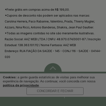
*Frete grátis em compras acima de R$ 199,00.
*Cupons de desconto não podem ser aplicados nas marcas:
Carolina Herrera, Paco Rabanne, Valentino, Prada, Thierry Mugler,
Azzaro, Nina Ricci, Antonio Banderas, Shakira, Jean Paul Gaultier.
*Todas as imagens contidas no site são meramente ilustrativas.
Razão Social: AAZ WEB LTDA / CNPJ: 48.970.074/0001-87 / Inscrição
Estadual: 138.363.101.112 / Nome Fantasia: AAZ WEB
Endereço: RUA FIAÇÃO DA SAÚDE - 145 - CONJ 116 - SAÚDE - 04144-
020
Cookies:
a gente guarda estatísticas de visitas para melhorar sua
Voltar ao topo
experiência de navegação. Ao continuar, você concorda com nossa
política de privacidade
.
CONCORDAR E FECHAR
Desenvolvido por