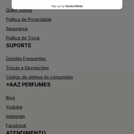
Quem Somos
Política de Privacidade
Segurança
Política de Troca
SUPORTE
Dúvidas Frequentes
Trocas e Devoluções
Código de defesa do consumidor
+AAZ PERFUMES
Blog
Youtube
Instagram
Facebook
ATENDIMENTO