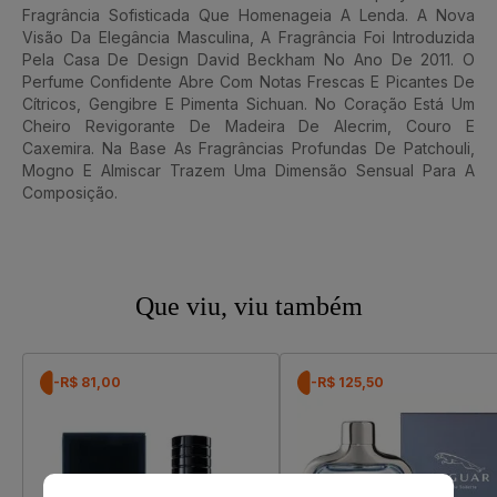
Fragrância Sofisticada Que Homenageia A Lenda. A Nova
Visão Da Elegância Masculina, A Fragrância Foi Introduzida
Pela Casa De Design David Beckham No Ano De 2011. O
Perfume Confidente Abre Com Notas Frescas E Picantes De
Cítricos, Gengibre E Pimenta Sichuan. No Coração Está Um
Cheiro Revigorante De Madeira De Alecrim, Couro E
Caxemira. Na Base As Fragrâncias Profundas De Patchouli,
Mogno E Almiscar Trazem Uma Dimensão Sensual Para A
Composição.
Que viu, viu também
-R$ 81,00
-R$ 125,50