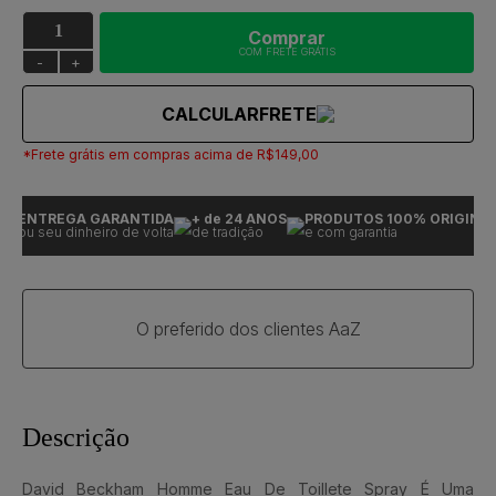
Comprar
COM FRETE GRÁTIS
-
+
CALCULAR
FRETE
*Frete grátis em compras acima de R$149,00
ENTREGA GARANTIDA
+ de 24 ANOS
PRODUTOS 100% ORIGINAIS
ou seu dinheiro de volta
de tradição
e com garantia
O preferido dos clientes AaZ
Descrição
David Beckham Homme Eau De Toillete Spray É Uma