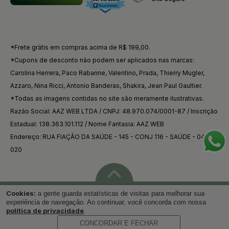
*Frete grátis em compras acima de R$ 199,00.
*Cupons de desconto não podem ser aplicados nas marcas:
Carolina Herrera, Paco Rabanne, Valentino, Prada, Thierry Mugler,
Azzaro, Nina Ricci, Antonio Banderas, Shakira, Jean Paul Gaultier.
*Todas as imagens contidas no site são meramente ilustrativas.
Razão Social: AAZ WEB LTDA / CNPJ: 48.970.074/0001-87 / Inscrição
Estadual: 138.363.101.112 / Nome Fantasia: AAZ WEB
Endereço: RUA FIAÇÃO DA SAÚDE - 145 - CONJ 116 - SAÚDE - 04144-
020
Cookies:
a gente guarda estatísticas de visitas para melhorar sua
Voltar ao topo
experiência de navegação. Ao continuar, você concorda com nossa
política de privacidade
.
CONCORDAR E FECHAR
Desenvolvido por