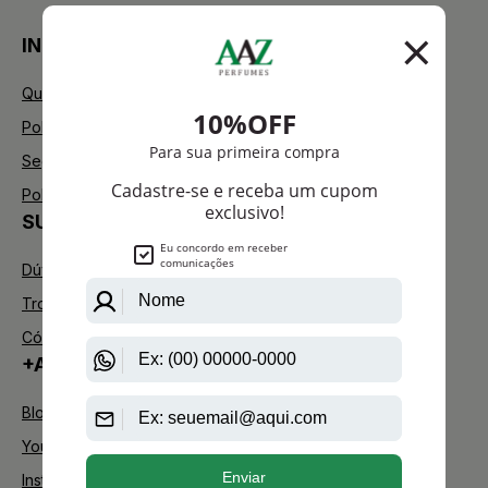
INSTITUCIONAL
Quem Somos
Política de Privacidade
Segurança
Política de Troca
SUPORTE
Dúvidas Frequentes
Trocas e Devoluções
Código de defesa do consumidor
+AAZ PERFUMES
Blog
Youtube
Instagram