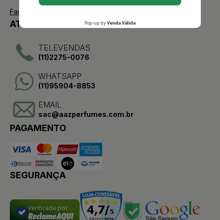
Facebook
ATENDIMENTO
TELEVENDAS
(11)2275-0076
WHATSAPP
(11)95904-8853
EMAIL
sac@aazperfumes.com.br
PAGAMENTO
SEGURANÇA
Verificada por