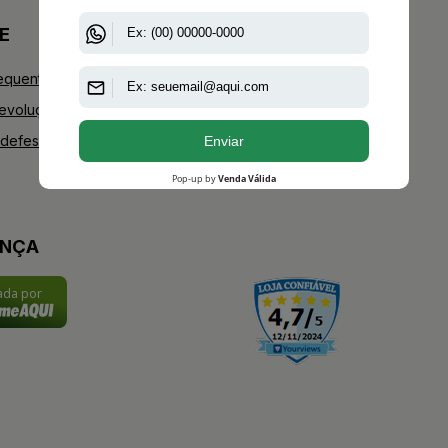
E
+AAZ PERFUMES
equentes
Blog
Devoluções
Youtube
defesa do consumidor
Instagram
Facebook
ANÇA
cada por