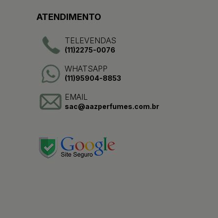
ATENDIMENTO
TELEVENDAS
(11)2275-0076
WHATSAPP
(11)95904-8853
EMAIL
sac@aazperfumes.com.br