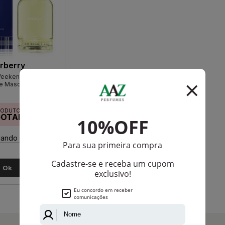
rberry
Weekend Eau De
te Masculino
RODUTO
GOTADO
ando disponível:
Ok