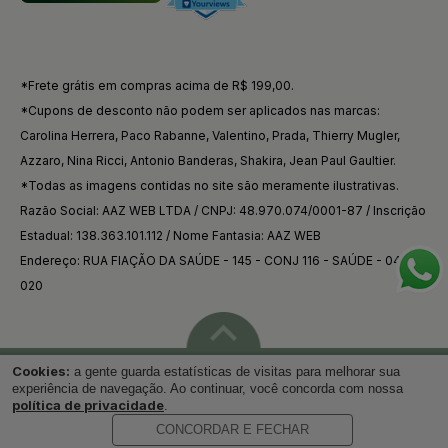
*Frete grátis em compras acima de R$ 199,00.
*Cupons de desconto não podem ser aplicados nas marcas:
Carolina Herrera, Paco Rabanne, Valentino, Prada, Thierry Mugler,
Azzaro, Nina Ricci, Antonio Banderas, Shakira, Jean Paul Gaultier.
*Todas as imagens contidas no site são meramente ilustrativas.
Razão Social: AAZ WEB LTDA / CNPJ: 48.970.074/0001-87 / Inscrição
Estadual: 138.363.101.112 / Nome Fantasia: AAZ WEB
Endereço: RUA FIAÇÃO DA SAÚDE - 145 - CONJ 116 - SAÚDE - 04144-
020
Cookies:
a gente guarda estatísticas de visitas para melhorar sua
Voltar ao topo
experiência de navegação. Ao continuar, você concorda com nossa
política de privacidade
.
CONCORDAR E FECHAR
Desenvolvido por