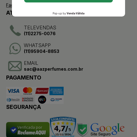
Facebook
ATENDIMENTO
TELEVENDAS
(11)2275-0076
WHATSAPP
(11)95904-8853
EMAIL
sac@aazperfumes.com.br
PAGAMENTO
SEGURANÇA
Verificada por