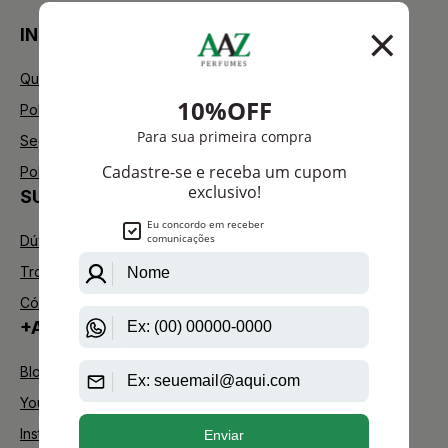
INSTITUCIONAL
Quem Somos
Política de Privacidade
Segurança
Política de Troca
SUPORTE
Dúvidas Frequentes
Trocas e Devoluções
Código de defesa do consumidor
+AAZ PERFUMES
Blog
Youtube
Instagram