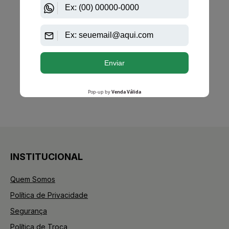
PRODUTO
ESGOTADO
Avise-me quando disponível:
Ok
anterior
próximo
1
INSTITUCIONAL
Quem Somos
Política de Privacidade
Segurança
Política de Troca