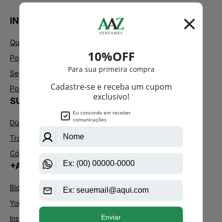
INSTITUCIONAL
Quem Somos
Política de Privacidade
Segurança
Política de Troca
SUPORTE
Dúvidas Frequentes
Trocas e Devoluções
Código de defesa do consumidor
+AAZ PERFUMES
Blog
Youtube
Instagram