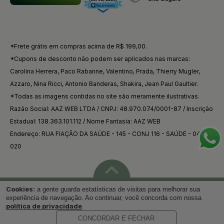
*Frete grátis em compras acima de R$ 199,00.
*Cupons de desconto não podem ser aplicados nas marcas:
Carolina Herrera, Paco Rabanne, Valentino, Prada, Thierry Mugler,
Azzaro, Nina Ricci, Antonio Banderas, Shakira, Jean Paul Gaultier.
*Todas as imagens contidas no site são meramente ilustrativas.
Razão Social: AAZ WEB LTDA / CNPJ: 48.970.074/0001-87 / Inscrição
Estadual: 138.363.101.112 / Nome Fantasia: AAZ WEB
Endereço: RUA FIAÇÃO DA SAÚDE - 145 - CONJ 116 - SAÚDE - 04144-
020
Cookies:
a gente guarda estatísticas de visitas para melhorar sua
Voltar ao topo
experiência de navegação. Ao continuar, você concorda com nossa
política de privacidade
.
CONCORDAR E FECHAR
Desenvolvido por