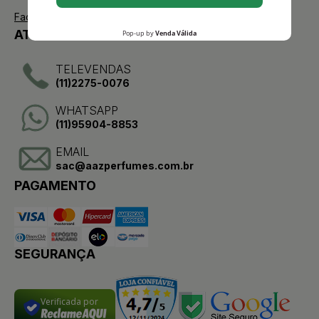
Facebook
ATENDIMENTO
TELEVENDAS
(11)2275-0076
WHATSAPP
(11)95904-8853
EMAIL
sac@aazperfumes.com.br
PAGAMENTO
SEGURANÇA
Verificada por