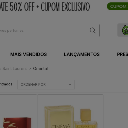
MAIS VENDIDOS
LANÇAMENTOS
PRE
 Saint Laurent
Oriental
ntrados
ORDENAR POR