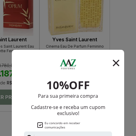
int Laurent
Yves Saint Laurent
 Saint Laurent Eau
Cinema Eau De Parfum Feminino
ette Feminino
1.780,00
PRODUTO
ESGOTADO
.187,50
de
R$ 98,95
Avise-me quando disponível:
Ok