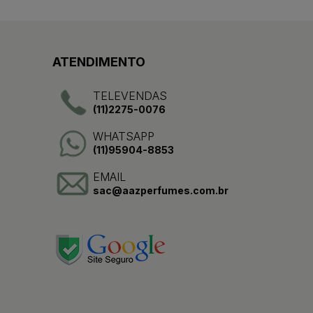
ATENDIMENTO
TELEVENDAS
(11)2275-0076
WHATSAPP
(11)95904-8853
EMAIL
sac@aazperfumes.com.br