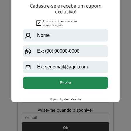
PRODUTO
ESGOTADO
Avise-me quando disponível:
Ok
Ralph Lauren
Polo Sport De Ralph Lauren Eau De Toilette
Feminino
PRODUTO
ESGOTADO
Avise-me quando disponível:
Ok