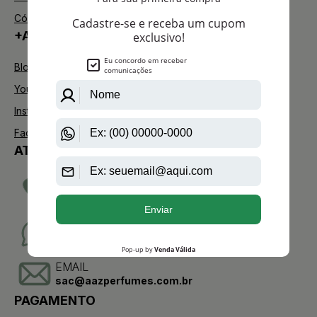
Código de defesa do consumidor
+AAZ PERFUMES
Blog
Youtube
Instagram
Facebook
ATENDIMENTO
TELEVENDAS
(11)2275-0076
WHATSAPP
(11)95904-8853
EMAIL
sac@aazperfumes.com.br
PAGAMENTO